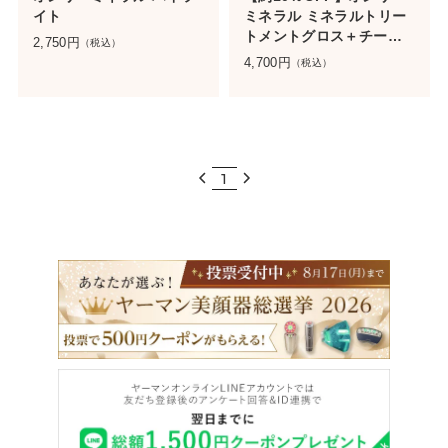
イト
ミネラル ミネラルトリー
トメントグロス＋チーク
2,750
円
（税込）
セット
4,700
円
（税込）
1