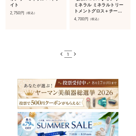
イト
ミネラル ミネラルトリー
トメントグロス＋チーク
2,750
円
（税込）
セット
4,700
円
（税込）
1