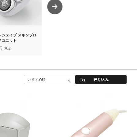
1
2
トシェイブ スキンプロ
レイボーテ ハイパーZERO
耐熱収納ポー
ドユニット
LEDアタッチメント
2,200
円
（税込）
円
7,700
円
（税込）
（税込）
絞り込み
おすすめ順