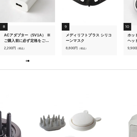
8
9
10
ACアダプター（5V1A） ※
メディリフトプラス シリコ
ホッ
ご購入前に必ず定格をご確
ーンマスク
ヘッ
認ください
2,200
円
8,800
円
9,900
（税込）
（税込）