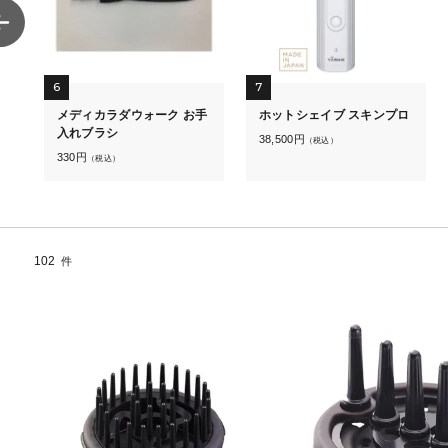
6
7
メディカラダウォーク お手
ホットシェイブ スキンプロ
入れブラシ
38,500
円
（税込）
330
円
（税込）
102
件