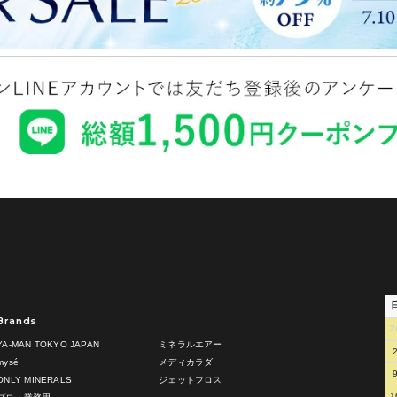
Brands
2
YA-MAN TOKYO JAPAN
ミネラルエアー
mysé
メディカラダ
ONLY MINERALS
ジェットフロス
1