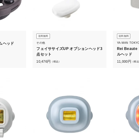
送料無料
送料無料
その他
YA-MAN TOKY
ムヘッド
フェイササイズUP オプションヘッド3
Rei Bea
点セット
ルヘッド
10,476
円
11,000
円
（税込）
（税込