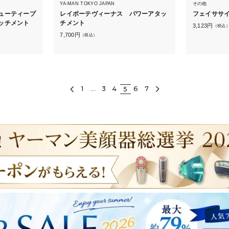
YA-MAN TOKYO JAPAN
その他
ューティープ
レイボーテヴィーナス パワーアタッ
フェイササイ
ッチメント
チメント
3,123
円
（税込
7,700
円
（税込）
1
3
4
6
7
5
...