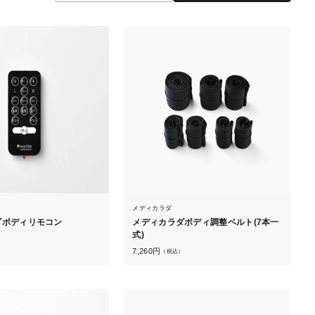
メディカラダ
ダボディリモコン
メディカラダボディ調整ベルト(7本一
式)
）
7,260
円
（税込）