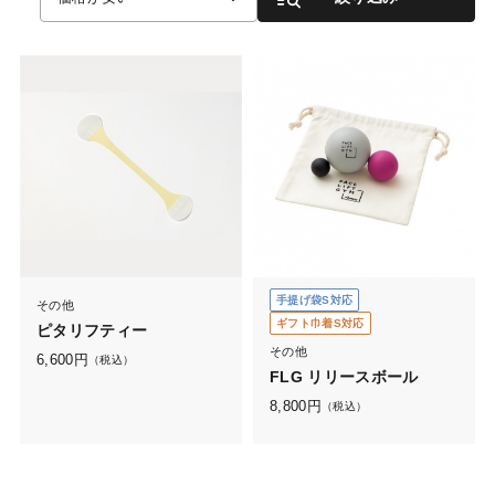
手提げ袋S対応
その他
ギフト巾着S対応
ピタリフティー
その他
6,600
円
（税込）
FLG リリースボール
8,800
円
（税込）