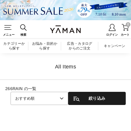
0
メニュー
検索
ログイン
カート
カテゴリーか
お悩み・目的か
広告・カタログ
キャンペーン
ら探す
ら探す
からのご注文
All Items
266RAIN の一覧
絞り込み
おすすめ順