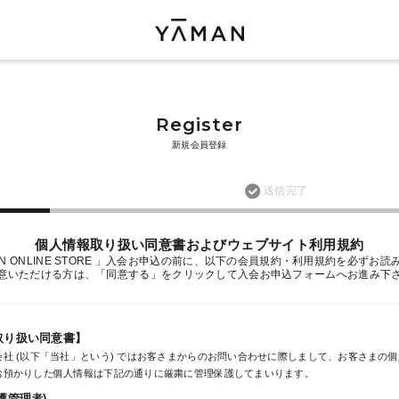
Register
新規会員登録
送信完了
個人情報取り扱い同意書およびウェブサイト利用規約
AN ONLINE STORE 」入会お申込の前に、以下の会員規約・利用規約を必ずお
意いただける方は、「同意する」をクリックして入会お申込フォームへお進み下
取り扱い同意書】
社 (以下「当社」という) ではお客さまからのお問い合わせに際しまして、お客さまの
お預かりした個人情報は下記の通りに厳粛に管理保護してまいります。