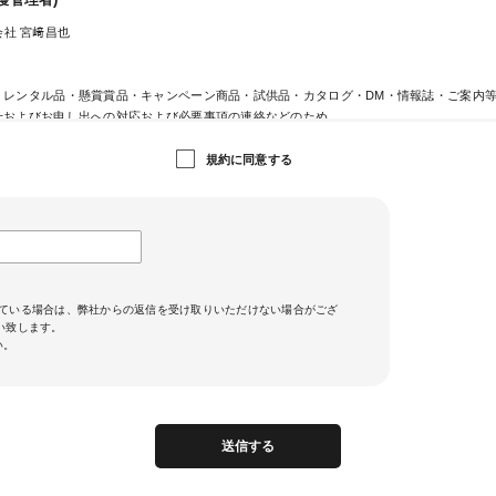
護管理者)
社 宮﨑昌也
・レンタル品・懸賞賞品・キャンペーン商品・試供品・カタログ・DM・情報誌・ご案内
せおよびお申し出への対応および必要事項の連絡などのため
ジン送信のため
ビスのご案内、サポート情報の提供のため
規約に同意する
用状況に応じた広告表示のため
ため
るサービス向上のため
カードの不正利用検知・防止のため
提供)
に基づく場合および次の場合を除き、お預かりしました個人情報は原則第三者への提供は
ている場合は、弊社からの返信を受け取りいただけない場合がござ
願い致します。
ジットカード決済において、3Dセキュア2.0に対応し、クレジットカードの不正利用対策
い。
、当社がお客さまから収集したカード情報（カード名義・カード番号・有効期間）、メー
ード発行会社が行う不正利用検知・防止のために、お客さまが利用されているカード発行
させていただきます。
用されているカード発行会社が外国にある場合、これらの情報は当該発行会社が所属する
す。当社では、お客様から収集した情報からは、ご利用のカード発行会社及び当該会社が
送信する
できないため、以下の個人情報保護措置に関する情報を把握して、ご提供することはでき
在する外国の名称