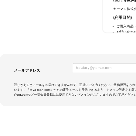
(個人情報保
ヤーマン株式会
(利用目的)
ご購入商品
お問い合わ
メールマガ
当社のサー
サービス利
成果確認の
当社におけ
クレジット
メールアドレス
(第三者への
当社では法律
誤りがあるとメールをお届けできませんので、正確にご入力ください。受信拒否をされ
います。「@ya-man.com」からの電子メールを受信できるよう、ドメイン設定をお
当社は、クレ
@qq.comなど一部会員登録には使用できないドメインがございますのでご了承くださ
す。そのため
話番号を、カ
行会社へ提供
お客さまが利
場合がありま
定することが
・提供先が所