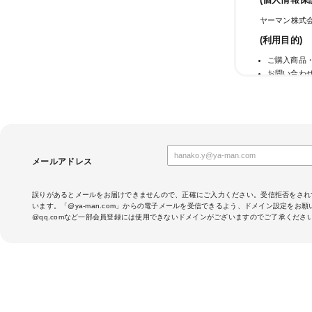
(個人情報保
ヤーマン株式会
(利用目的)
ご購入商品
お問い合わ
メールマガ
当社のサー
サービス利
成果確認の
当社におけ
クレジット
メールアドレス
(第三者への
当社では法律
誤りがあるとメールをお届けできませんので、正確にご入力ください。受信拒否をされ
います。「@ya-man.com」からの電子メールを受信できるよう、ドメイン設定をお
当社は、クレ
@qq.comなど一部会員登録には使用できないドメインがございますのでご了承くださ
す。そのため
話番号を、カ
行会社へ提供
お客さまが利
場合がありま
定することが
・提供先が所