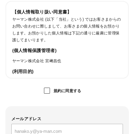
【個人情報取り扱い同意書】
ヤーマン株式会社 (以下「当社」という) ではお客さまからの
お問い合わせに際しまして、お客さまの個人情報をお預かり
します。お預かりした個人情報は下記の通りに厳粛に管理保
護してまいります。
(個人情報保護管理者)
ヤーマン株式会社 宮﨑昌也
(利用目的)
ご購入商品・レンタル品・懸賞賞品・キャンペーン商品・
試供品・カタログ・DM・情報誌・ご案内等の発送のため
規約に同意する
お問い合わせおよびお申し出への対応および必要事項の連
絡などのため
メールマガジン送信のため
当社のサービスのご案内、サポート情報の提供のため
メールアドレス
サービス利用状況に応じた広告表示のため
成果確認のため