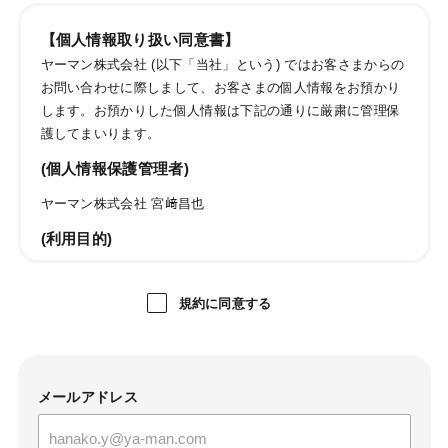
【個人情報取り扱い同意書】
ヤーマン株式会社 (以下「当社」という) ではお客さまからの
お問い合わせに際しまして、お客さまの個人情報をお預かり
します。お預かりした個人情報は下記の通りに厳粛に管理保
護してまいります。
(個人情報保護管理者)
ヤーマン株式会社 宮﨑昌也
(利用目的)
ご購入商品・レンタル品・懸賞賞品・キャンペーン商品・
試供品・カタログ・DM・情報誌・ご案内等の発送のため
規約に同意する
お問い合わせおよびお申し出への対応および必要事項の連
絡などのため
メールマガジン送信のため
当社のサービスのご案内、サポート情報の提供のため
メールアドレス
サービス利用状況に応じた広告表示のため
成果確認のため