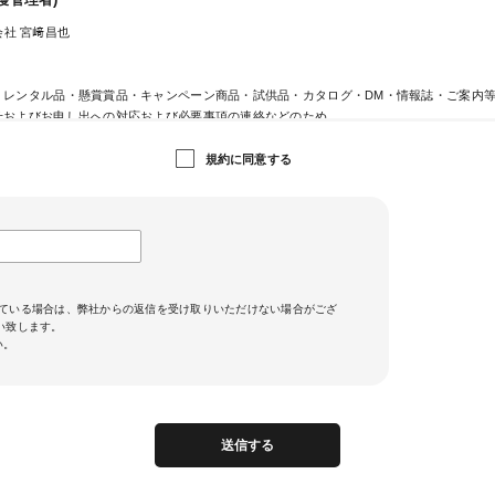
護管理者)
社 宮﨑昌也
・レンタル品・懸賞賞品・キャンペーン商品・試供品・カタログ・DM・情報誌・ご案内
せおよびお申し出への対応および必要事項の連絡などのため
ジン送信のため
ビスのご案内、サポート情報の提供のため
規約に同意する
用状況に応じた広告表示のため
ため
るサービス向上のため
カードの不正利用検知・防止のため
提供)
に基づく場合および次の場合を除き、お預かりしました個人情報は原則第三者への提供は
ている場合は、弊社からの返信を受け取りいただけない場合がござ
願い致します。
ジットカード決済において、3Dセキュア2.0に対応し、クレジットカードの不正利用対策
い。
、当社がお客さまから収集したカード情報（カード名義・カード番号・有効期間）、メー
ード発行会社が行う不正利用検知・防止のために、お客さまが利用されているカード発行
させていただきます。
用されているカード発行会社が外国にある場合、これらの情報は当該発行会社が所属する
す。当社では、お客様から収集した情報からは、ご利用のカード発行会社及び当該会社が
送信する
できないため、以下の個人情報保護措置に関する情報を把握して、ご提供することはでき
在する外国の名称