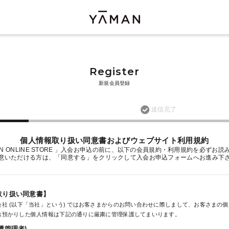
Register
新規会員登録
送信完了
個人情報取り扱い同意書およびウェブサイト利用規約
AN ONLINE STORE 」入会お申込の前に、以下の会員規約・利用規約を必ずお
意いただける方は、「同意する」をクリックして入会お申込フォームへお進み下
取り扱い同意書】
社 (以下「当社」という) ではお客さまからのお問い合わせに際しまして、お客さまの
お預かりした個人情報は下記の通りに厳粛に管理保護してまいります。