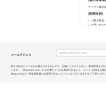
(個人情報保
ヤーマン株式会
(利用目的)
ご購入商品
お問い合わ
メールマガ
当社のサー
サービス利
成果確認の
当社におけ
クレジット
メールアドレス
(第三者への
当社では法律
誤りがあるとメールをお届けできませんので、正確にご入力ください。受信拒否をされ
います。「@ya-man.com」からの電子メールを受信できるよう、ドメイン設定をお
当社は、クレ
@qq.comなど一部会員登録には使用できないドメインがございますのでご了承くださ
す。そのため
話番号を、カ
行会社へ提供
お客さまが利
場合がありま
定することが
・提供先が所