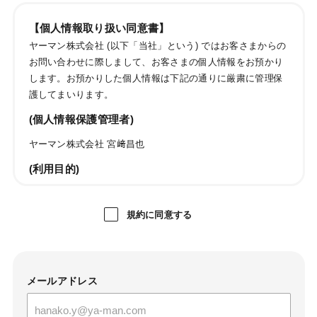
【個人情報取り扱い同意書】
ヤーマン株式会社 (以下「当社」という) ではお客さまからの
お問い合わせに際しまして、お客さまの個人情報をお預かり
します。お預かりした個人情報は下記の通りに厳粛に管理保
護してまいります。
(個人情報保護管理者)
ヤーマン株式会社 宮﨑昌也
(利用目的)
ご購入商品・レンタル品・懸賞賞品・キャンペーン商品・
試供品・カタログ・DM・情報誌・ご案内等の発送のため
規約に同意する
お問い合わせおよびお申し出への対応および必要事項の連
絡などのため
メールマガジン送信のため
当社のサービスのご案内、サポート情報の提供のため
メールアドレス
サービス利用状況に応じた広告表示のため
成果確認のため