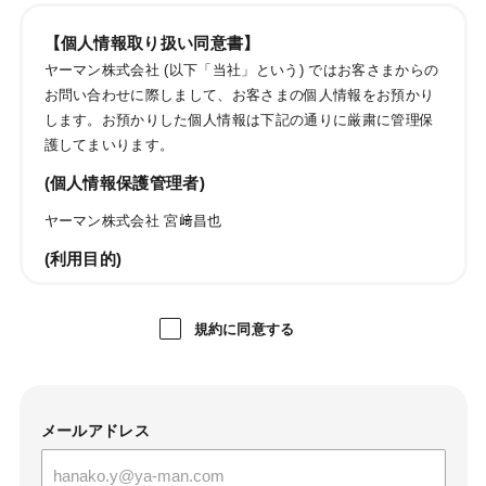
【個人情報取り扱い同意書】
ヤーマン株式会社 (以下「当社」という) ではお客さまからの
お問い合わせに際しまして、お客さまの個人情報をお預かり
します。お預かりした個人情報は下記の通りに厳粛に管理保
護してまいります。
(個人情報保護管理者)
ヤーマン株式会社 宮﨑昌也
(利用目的)
ご購入商品・レンタル品・懸賞賞品・キャンペーン商品・
試供品・カタログ・DM・情報誌・ご案内等の発送のため
規約に同意する
お問い合わせおよびお申し出への対応および必要事項の連
絡などのため
メールマガジン送信のため
当社のサービスのご案内、サポート情報の提供のため
メールアドレス
サービス利用状況に応じた広告表示のため
成果確認のため