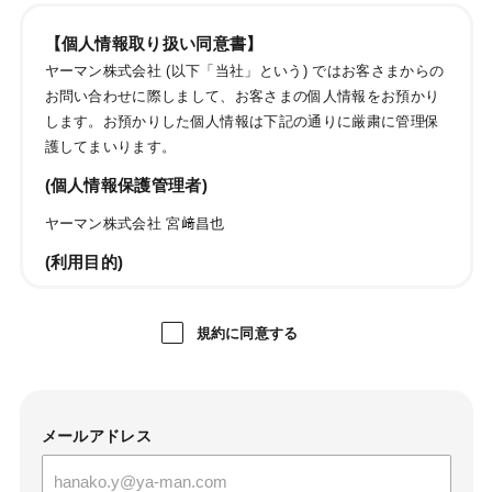
【個人情報取り扱い同意書】
ヤーマン株式会社 (以下「当社」という) ではお客さまからの
お問い合わせに際しまして、お客さまの個人情報をお預かり
します。お預かりした個人情報は下記の通りに厳粛に管理保
護してまいります。
(個人情報保護管理者)
ヤーマン株式会社 宮﨑昌也
(利用目的)
ご購入商品・レンタル品・懸賞賞品・キャンペーン商品・
試供品・カタログ・DM・情報誌・ご案内等の発送のため
規約に同意する
お問い合わせおよびお申し出への対応および必要事項の連
絡などのため
メールマガジン送信のため
当社のサービスのご案内、サポート情報の提供のため
メールアドレス
サービス利用状況に応じた広告表示のため
成果確認のため