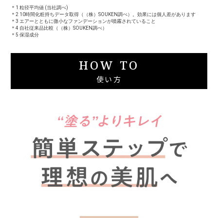
＊1 粒径平均値 (当社調べ)
＊2 10時間化粧持ちデータ取得（（株）SOUKEN調べ）。効果には個人差があります
＊3 エアーとともに微小なファンデーションが噴霧されていること
＊4 自社従来品比較（（株）SOUKEN調べ）
＊5 保湿成分
HOW TO
使い方