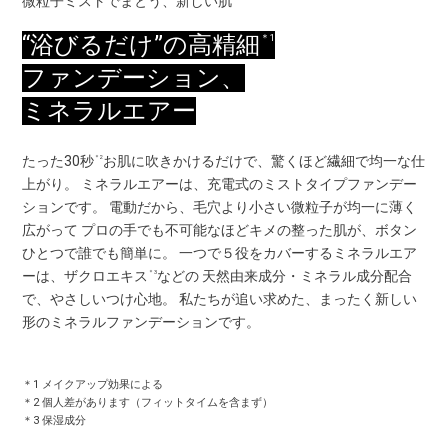
微粒子ミストでまとう、新しい肌
“浴びるだけ”の高精細
＊1
ファンデーション、
ミネラルエアー
たった30秒
お肌に吹きかけるだけで、驚くほど繊細で均一な仕
＊2
上がり。 ミネラルエアーは、充電式のミストタイプファンデー
ションです。 電動だから、毛穴より小さい微粒子が均一に薄く
広がって プロの手でも不可能なほどキメの整った肌が、ボタン
ひとつで誰でも簡単に。 一つで５役をカバーするミネラルエア
ーは、ザクロエキス
などの 天然由来成分・ミネラル成分配合
＊3
で、やさしいつけ心地。 私たちが追い求めた、まったく新しい
形のミネラルファンデーションです。
＊1 メイクアップ効果による
＊2 個人差があります（フィットタイムを含まず）
＊3 保湿成分