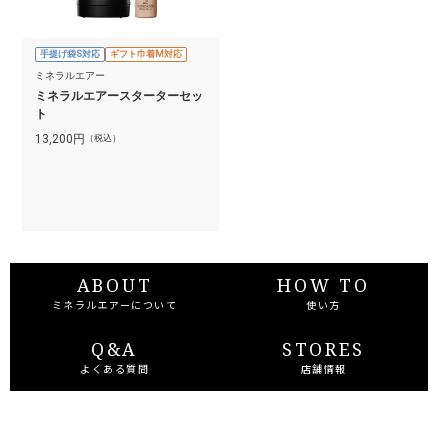
手提げ袋S対応
ギフト巾着M対応
ミネラルエアー
ミネラルエアースターターセッ
ト
13,200
円
（税込）
ABOUT
HOW TO
ミネラルエアーについて
使い方
Q&A
STORES
よくある質問
店舗情報