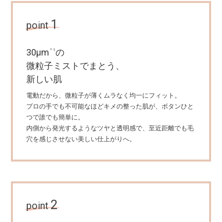
1
point
30μm
の
＊1
微粒子ミストでまとう、
新しい肌
電動だから、微粒子が薄くムラなく均一にフィット。
プロの手でも不可能なほどキメの整った肌が、ボタンひと
つで誰でも簡単に。
内側から発光するようなツヤと透明感で、至近距離でも毛
穴を感じさせない美しい仕上がりへ。
2
point