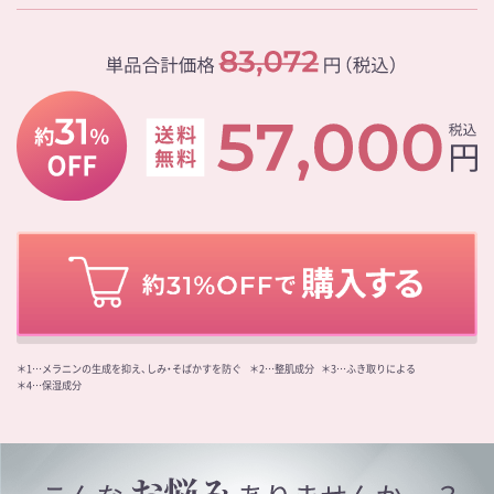
＊1…メラニンの生成を抑え、しみ・そばかすを防ぐ
＊2…整肌成分
＊3…ふき取りによる
＊4…保湿成分