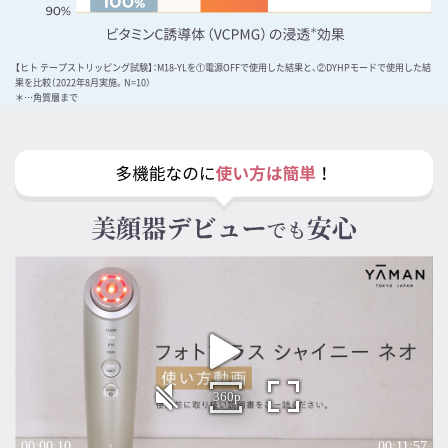
【ヒト テープストリッピング試験】：M18-YLを①電源OFFで使用した結果と、②DYHPモードで使用した結
果を比較（2022年8月実施。N=10）
＊…角質層まで