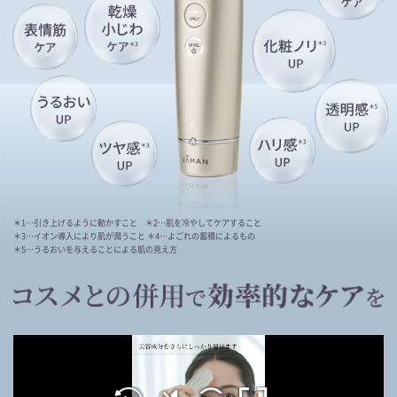
＊1…引き上げるように動かすこと
＊2…肌を冷やしてケアすること
＊3…イオン導入により肌が潤うこと
＊4…よごれの蓄積によるもの
＊5…うるおいを与えることによる肌の見え方