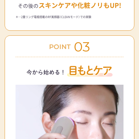
＊…2重リング電極搭載のRF美顔器（CLEANモード）での実験
03
POINT