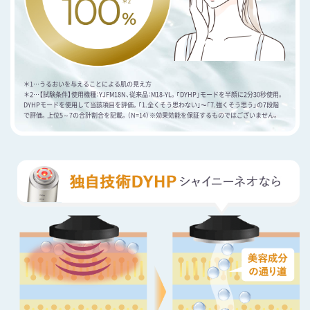
＊1…うるおいを与えることによる肌の見え方
＊2…【試験条件】使用機種：YJFM18N、従来品：M18-YL。｢DYHP｣モードを半顔に2分30秒使用。
DYHPモードを使用して当該項目を評価。｢1.全くそう思わない｣～｢7.強くそう思う」の7段階
で評価。上位5～7の合計割合を記載。（N=14）※効果効能を保証するものではございません。