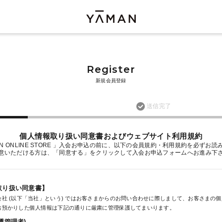
Register
新規会員登録
送信完了
個人情報取り扱い同意書およびウェブサイト利用規約
AN ONLINE STORE 」入会お申込の前に、以下の会員規約・利用規約を必ずお
意いただける方は、「同意する」をクリックして入会お申込フォームへお進み下
取り扱い同意書】
社 (以下「当社」という) ではお客さまからのお問い合わせに際しまして、お客さまの
お預かりした個人情報は下記の通りに厳粛に管理保護してまいります。