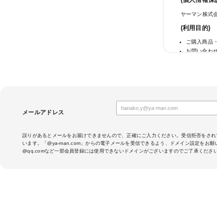
(個人情報保
ヤーマン株式会
(利用目的)
ご購入商品
お問い合わ
メールマガ
当社のサー
サービス利
成果確認の
当社におけ
クレジット
メールアドレス
(第三者への
当社では法律
誤りがあるとメールをお届けできませんので、正確にご入力ください。受信拒否をされ
います。「@ya-man.com」からの電子メールを受信できるよう、ドメイン設定をお
当社は、クレ
@qq.comなど一部会員登録には使用できないドメインがございますのでご了承くださ
す。そのため
話番号を、カ
行会社へ提供
お客さまが利
場合がありま
定することが
・提供先が所