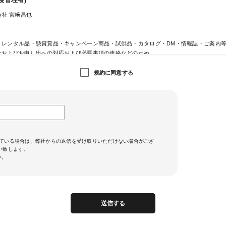
護管理者)
社 宮﨑昌也
・レンタル品・懸賞賞品・キャンペーン商品・試供品・カタログ・DM・情報誌・ご案内
せおよびお申し出への対応および必要事項の連絡などのため
ジン送信のため
ビスのご案内、サポート情報の提供のため
規約に同意する
用状況に応じた広告表示のため
ため
るサービス向上のため
カードの不正利用検知・防止のため
提供)
に基づく場合および次の場合を除き、お預かりしました個人情報は原則第三者への提供は
ている場合は、弊社からの返信を受け取りいただけない場合がござ
願い致します。
ジットカード決済において、3Dセキュア2.0に対応し、クレジットカードの不正利用対策
い。
、当社がお客さまから収集したカード情報（カード名義・カード番号・有効期間）、メー
ード発行会社が行う不正利用検知・防止のために、お客さまが利用されているカード発行
させていただきます。
用されているカード発行会社が外国にある場合、これらの情報は当該発行会社が所属する
す。当社では、お客様から収集した情報からは、ご利用のカード発行会社及び当該会社が
送信する
できないため、以下の個人情報保護措置に関する情報を把握して、ご提供することはでき
在する外国の名称