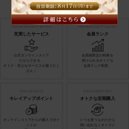
オンラインストアのサービス
Comprehensive Service
Membership Program
充実したサービス
会員ランク
公式オンラインストア
会員様限定の特典を
だからできる、
受けられるオトクな
オトク・安心なサービスが盛りだく
会員ランク制度。
さん！
Kirei up point
Subscription Box
キレイアップポイント
オトクな定期購入
オンラインストアからの購入でポイ
いつも使うものだから
ントが
買い忘れなくオトクに