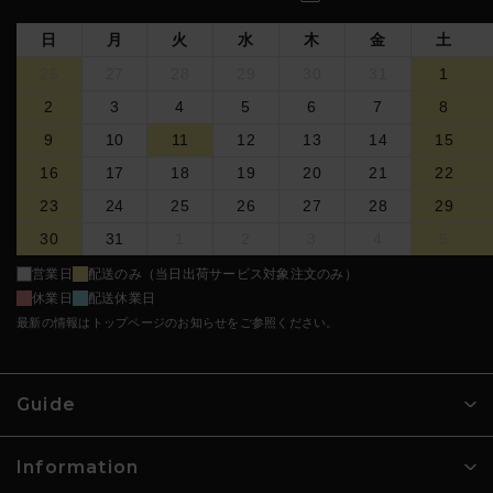
日
月
火
水
木
金
土
今後とも、ヤーマンオンラインストアをご愛顧の程、何
卒宜しくお願いいたします。
26
27
28
29
30
31
1
（2025年03月13日）
2
3
4
5
6
7
8
9
10
11
12
13
14
15
16
17
18
19
20
21
22
23
24
25
26
27
28
29
30
31
1
2
3
4
5
営業日
配送のみ（当日出荷サービス対象注文のみ）
休業日
配送休業日
最新の情報はトップページのお知らせをご参照ください。
Guide
Information