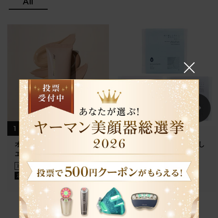
All
1
2
オンリーミネラル ミネラル
MAKANAI 洗い流して美し
エッセンスBBクリームN
く 米ぬかパック
506
円
3,960
円
（税込）
通常
（税込）
3,564
円
定期
（税込）
Service