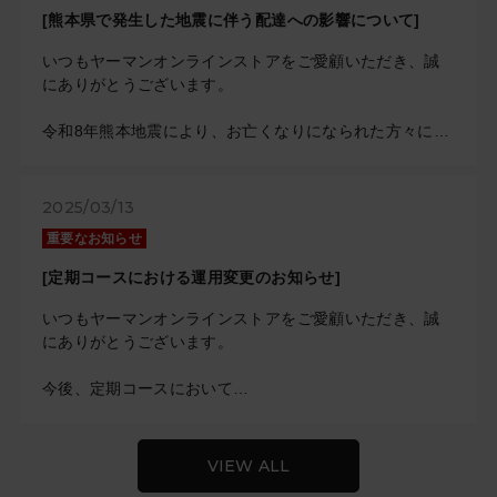
ジよりご確認下さい。
[熊本県で発生した地震に伴う配達への影響について]
佐川急便ホームページ
いつもヤーマンオンラインストアをご愛顧いただき、誠
お客さまには大変ご不便をおかけしますが、ご了承いた
にありがとうございます。
だきますよう宜しくお願い申し上げます。
（2026年08月06日）
令和8年熊本地震により、お亡くなりになられた方々に深
く哀悼の意を表しますとともに、被災された皆さまに心
よりお見舞い申し上げます。
熊本県で発生した地震の影響により、現在、一部地域に
2025/03/13
おいてお荷物のお届けに遅れが生じております。
重要なお知らせ
この影響により、お荷物のお届けに遅延が生じておりま
す。
[定期コースにおける運用変更のお知らせ]
詳しい内容につきましては、下記佐川急便のホームペー
いつもヤーマンオンラインストアをご愛顧いただき、誠
ジよりご確認下さい。
にありがとうございます。
佐川急便ホームページ
今後、定期コースにおいて
お客さまには大変ご不便をおかけしますが、ご了承いた
ご希望の決済方法が、確認の結果承認エラーとなりご利
だきますよう宜しくお願い申し上げます。
用いただけない場合
（2026年08月05日）
お客様に商品を滞りなくお届けするために
VIEW ALL
支払方法を変更してお送りする場合がございます。