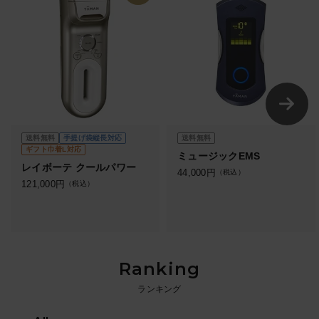
送料無料
手提げ袋縦長対応
送料無料
ギフト巾着L対応
ミュージックEMS
レイボーテ クールパワー
44,000
円
（税込）
121,000
円
（税込）
Ranking
ランキング