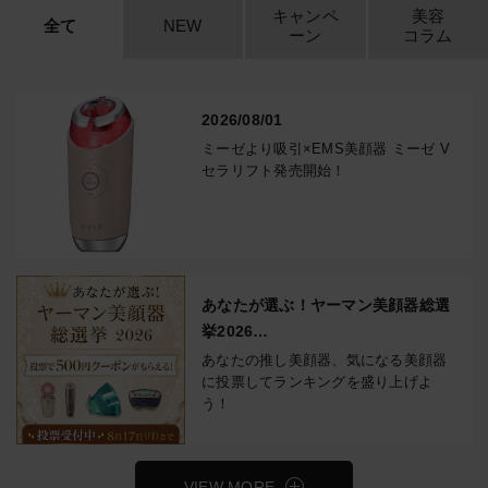
キャンペ
美容
全て
NEW
ーン
コラム
2026/08/01
ミーゼより吸引×EMS美顔器 ミーゼ V
セラリフト発売開始！
あなたが選ぶ！ヤーマン美顔器総選
挙2026
投票で500円クーポンもらえる！
あなたの推し美顔器、気になる美顔器
に投票してランキングを盛り上げよ
う！
VIEW MORE