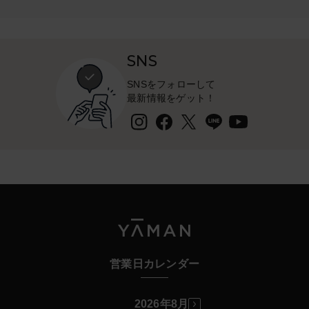
お支払い方法は、マイページより変更可能となっており
ますので
クレジットカードの更新の際などは、事前に変更のご対
SNS
応をお願いいたします。
SNSをフォローして
【支払い方法変更方法】
最新情報をゲット！
マイページへログイン
↓
定期購入情報
↓
該当コースの『詳細の確認・変更はこちら』
↓
お支払い方法変更
↓
ご希望のお支払い方法を選択し、情報更新
クレジットカードのご利用がいただけない理由として
営業日カレンダー
は、有効期限切れや上限額のオーバーなどが一般的に多
くございます。
詳細は当店ではわかりかねますため、【ご利用のクレジ
2026年8月
ットカード会社】へお問合わせをお願いいたします。