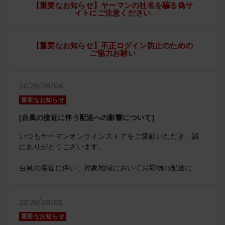
【重要なお知らせ】ヤーマンの社名を騙る偽サ
イトにご注意ください
【重要なお知らせ】不正ログイン防止のための
ご協力お願い
2026/08/06
重要なお知らせ
[台風の接近に伴う配送への影響について]
いつもヤーマンオンラインストアをご愛顧いただき、誠
にありがとうございます。
台風の接近に伴い、対象地域においてお荷物の配送に影
響が出ております。
今後の状況により対象地域に変更が生じる可能性があり
ます。
2026/08/05
重要なお知らせ
詳しい内容につきましては、下記佐川急便のホームペー