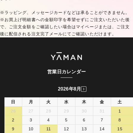
※ラッピング、メッセージカードなどは承ることができません。
※お買上げ明細書への金額印字を希望せずにご注文いただいた後
で、ご注文金額をご確認したい場合はマイページまたは、ご注文
後に配信される注文完了メールにてご確認いただけます。
営業日カレンダー
2026年8月
日
月
火
水
木
金
土
26
27
28
29
30
31
1
2
3
4
5
6
7
8
9
10
11
12
13
14
15