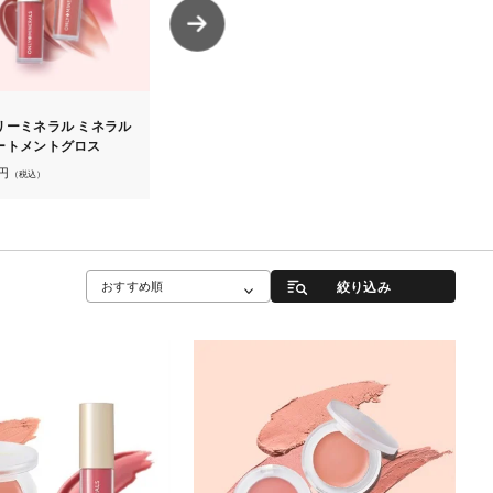
6
7
リーミネラル ミネラル
オンリーミネラル ミネラル
【10％OFF
ートメントグロス
カラーズ リップセラム
ラル ミネラ
トルージュ+
円
2,750
円
4,158
円
（税込）
（税込）
（税込）
ト
絞り込み
おすすめ順