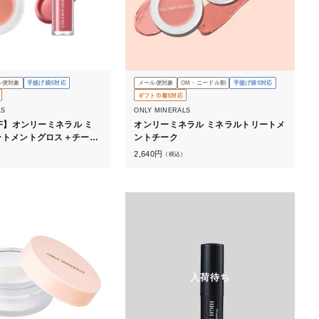
ル便対象
手提げ袋S対応
メール便対象
OM・ニードル割
手提げ袋S対応
ギフト巾着S対応
LS
ONLY MINERALS
FF】オンリーミネラル ミ
オンリーミネラル ミネラルトリートメ
ートメントグロス＋チーク
ントチーク
2,640
円
）
（税込）
入荷待ち