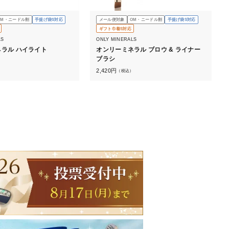
OM・ニードル割
手提げ袋S対応
メール便対象
OM・ニードル割
手提げ袋S対応
ギフト巾着S対応
LS
ONLY MINERALS
ラル ハイライト
オンリーミネラル ブロウ & ライナー
ブラシ
）
2,420
円
（税込）