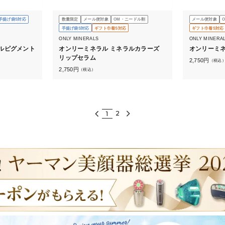
手提げ袋S対応
数量限定
メール便対象
OM・ニードル割
メール便対象
手提げ袋S対応
ギフト巾着S対応
ギフト巾着S対応
ONLY MINERALS
ONLY MINERA
ルピグメント
オンリーミネラル ミネラルカラーズ
オンリーミネ
リップセラム
2,750
円
（税込
2,750
円
（税込）
2
1