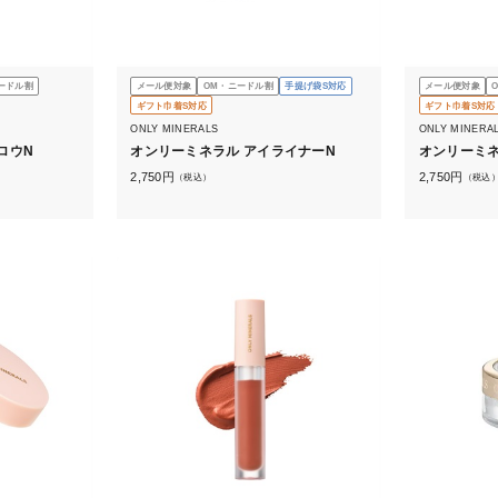
ードル割
メール便対象
OM・ニードル割
手提げ袋S対応
メール便対象
ギフト巾着S対応
ギフト巾着S対応
ONLY MINERALS
ONLY MINERA
ロウN
オンリーミネラル アイライナーN
オンリーミネ
2,750
円
2,750
円
（税込）
（税込