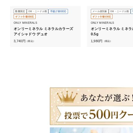
数量限定
OM・ニードル割
手提げ袋S対応
メール便対象
OM・ニードル割
ギフト巾着S対応
ギフト巾着S対応
ONLY MINERALS
ONLY MINERALS
オンリーミネラル ミネラルカラーズ
オンリーミネラル ミネラ
アイシャドウ デュオ
0.5g
3,740
円
1,980
円
（税込）
（税込）