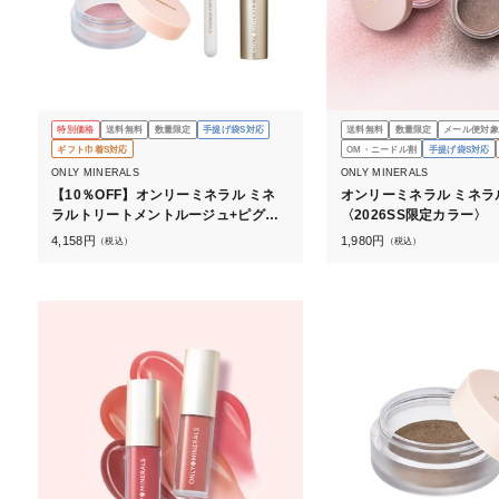
特別価格
送料無料
数量限定
手提げ袋S対応
送料無料
数量限定
メール便対象
ギフト巾着S対応
OM・ニードル割
手提げ袋S対応
ONLY MINERALS
ONLY MINERALS
【10％OFF】オンリーミネラル ミネ
オンリーミネラル ミネラ
ラルトリートメントルージュ+ピグメ
〈2026SS限定カラー〉
ントセット
4,158
円
1,980
円
（税込）
（税込）