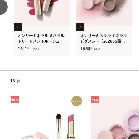
1
2
ロ
オンリーミネラル ミネラル
オンリーミネラル ミネラル
トリートメントルージュ
ピグメント〈2026SS限定
カラー〉
2,640
円
1,980
円
（税込）
（税込）
16
件
NEW
NEW
オススメ