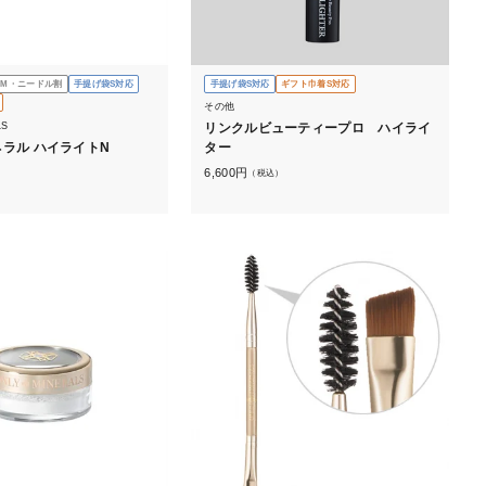
OM・ニードル割
手提げ袋S対応
手提げ袋S対応
ギフト巾着S対応
その他
LS
リンクルビューティープロ ハイライ
ラル ハイライトN
ター
6,600
円
）
（税込）