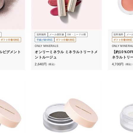
送料無料
メール便対象
OM・ニードル割
送料無料
メー
ギフト巾着S対応
手提げ袋S対応
ギフト巾着S対応
ギフト巾着S対応
ONLY MINERALS
ONLY MINERA
ルピグメント
オンリーミネラル ミネラルトリートメ
【約10％O
ントルージュ
ネラルトリ
セット
2,640
円
4,700
円
（税込）
（税込