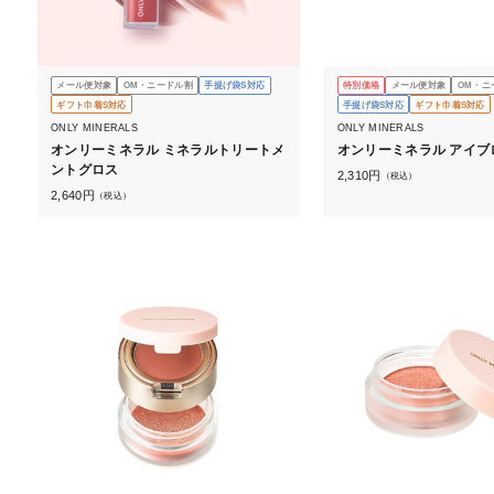
メール便対象
OM・ニードル割
手提げ袋S対応
特別価格
メール便対象
OM・ニ
ギフト巾着S対応
手提げ袋S対応
ギフト巾着S対応
ONLY MINERALS
ONLY MINERALS
オンリーミネラル ミネラルトリートメ
オンリーミネラル アイブ
ントグロス
2,310
円
（税込）
2,640
円
（税込）