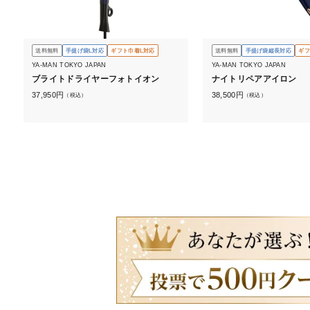
送料無料
手提げ袋L対応
ギフト巾着L対応
送料無料
手提げ袋縦長対応
ギフ
YA-MAN TOKYO JAPAN
YA-MAN TOKYO JAPAN
ブライトドライヤーフォトイオン
ナイトリペアアイロン
37,950
円
38,500
円
（税込）
（税込）