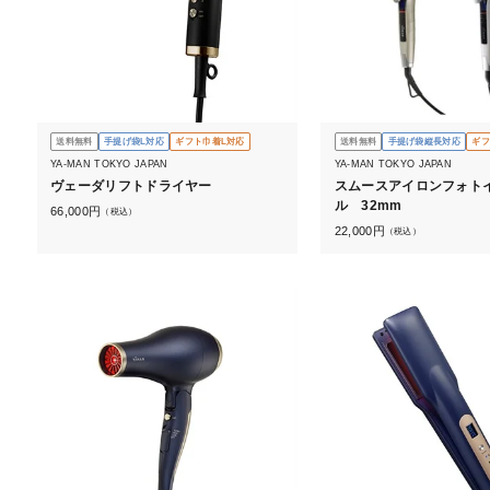
送料無料
手提げ袋L対応
ギフト巾着L対応
送料無料
手提げ袋縦長対応
ギフ
YA-MAN TOKYO JAPAN
YA-MAN TOKYO JAPAN
ヴェーダリフトドライヤー
スムースアイロンフォト
ル 32mm
66,000
円
（税込）
22,000
円
（税込）