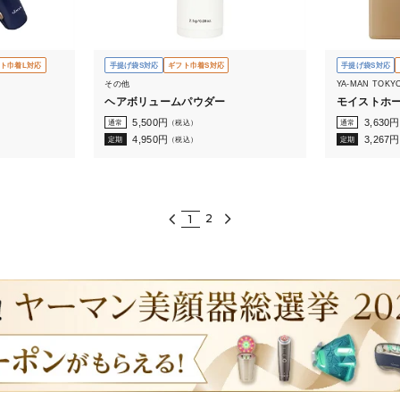
ト巾着L対応
手提げ袋S対応
ギフト巾着S対応
手提げ袋S対応
その他
YA-MAN TOKY
ヘアボリュームパウダー
モイストホー
5,500
円
3,630
円
通常
（税込）
通常
4,950
円
3,267
円
定期
（税込）
定期
2
1