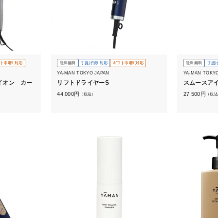
ト巾着L対応
送料無料
手提げ袋L対応
ギフト巾着L対応
送料無料
手提
YA-MAN TOKYO JAPAN
YA-MAN TOKY
イオン カー
リフトドライヤーS
スムースア
44,000
円
27,500
円
（税込）
（税込