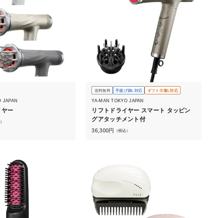
送料無料
手提げ袋L対応
ギフト巾着L対応
O JAPAN
YA-MAN TOKYO JAPAN
イヤー
リフトドライヤー スマート タッピン
グアタッチメント付
）
36,300
円
（税込）