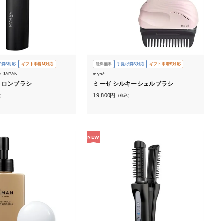
げ袋S対応
ギフト巾着M対応
送料無料
手提げ袋S対応
ギフト巾着S対応
O JAPAN
mysē
イロンブラシ
ミーゼ シルキーシェルブラシ
19,800
円
）
（税込）
NEW