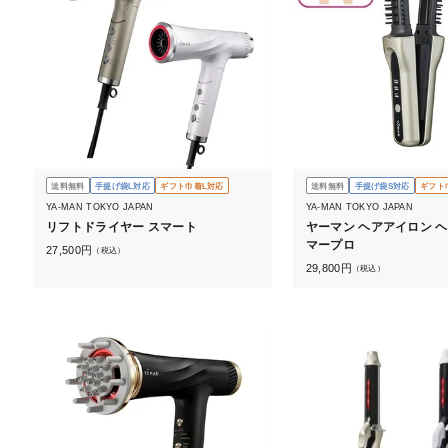
送料無料
手提げ袋L対応
ギフト巾着L対応
送料無料
手提げ袋S対応
ギフト
YA-MAN TOKYO JAPAN
YA-MAN TOKYO JAPAN
リフトドライヤー スマート
ヤーマン ヘアアイロン 
マープロ
27,500
円
（税込）
29,800
円
（税込）