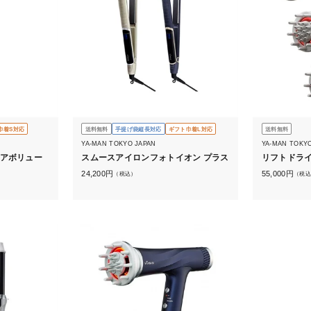
巾着S対応
送料無料
手提げ袋縦長対応
ギフト巾着L対応
送料無料
YA-MAN TOKYO JAPAN
YA-MAN TOKY
ヘアボリュー
スムースアイロンフォトイオン プラス
リフトドラ
24,200
円
55,000
円
（税込）
（税込