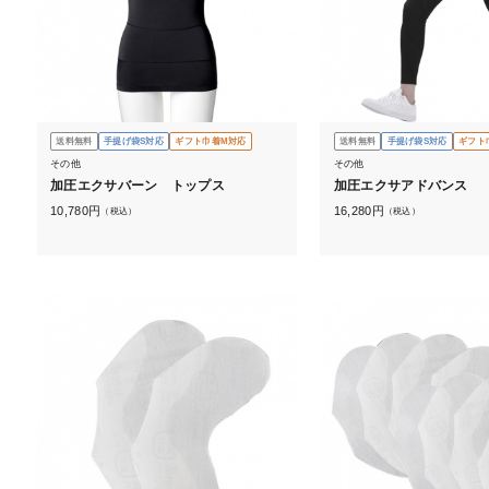
送料無料
手提げ袋S対応
ギフト巾着M対応
送料無料
手提げ袋S対応
ギフト
その他
その他
加圧エクサバーン トップス
加圧エクサアドバンス
10,780
円
16,280
円
（税込）
（税込）