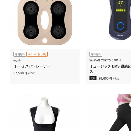
送料無料
ギフト巾着L対応
送料無料
mysē
YA-MAN TOKYO JAPAN
ミーゼ スパトレーナー
ミュージック EMS 継続
ス
27,500
円
（税込）
28,600
円
定期
（税込）