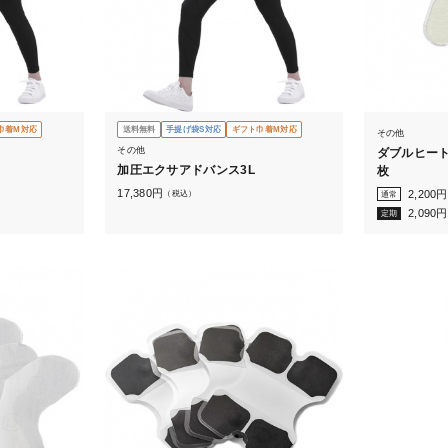
巾着M対応
送料無料
手提げ袋S対応
ギフト巾着M対応
その他
その他
ダブルヒート
加圧エクサアドバンス3L
枚
17,380
円
2,200
円
（税込）
通常
2,090
円
定期