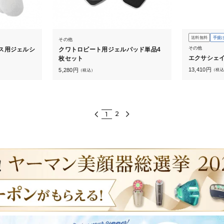
送料無料
手提
その他
その他
ス用ジェルシ
クワトロビート用ジェルパッド単品4
エクサシェ
枚セット
13,410
円
5,280
円
（税込
（税込）
2
1