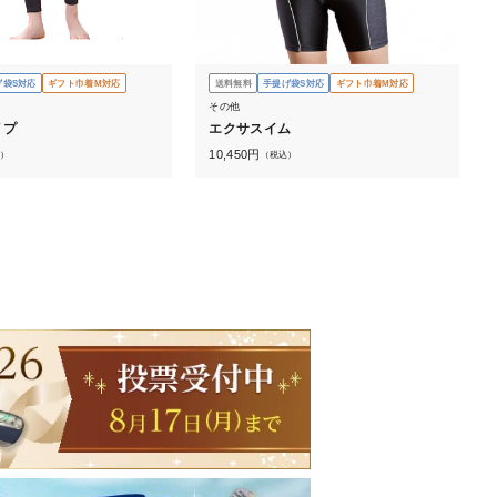
げ袋S対応
ギフト巾着M対応
送料無料
手提げ袋S対応
ギフト巾着M対応
その他
イプ
エクサスイム
10,450
円
）
（税込）