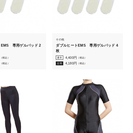
その他
EMS 専用ゲルパッド 2
ダブルヒートEMS 専用ゲルパッド 4
枚
4,400
円
（税込）
通常
（税込）
4,180
円
（税込）
定期
（税込）