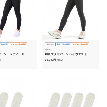
げ袋S対応
ギフト巾着M対応
送料無料
手提げ袋S対応
ギフト巾着M対応
その他
バーン レディース
加圧エクサバーン ハイウエスト
16,280
円
）
（税込）