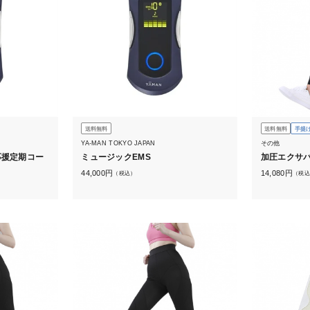
送料無料
送料無料
手提
YA-MAN TOKYO JAPAN
その他
応援定期コー
ミュージックEMS
加圧エクサ
44,000
円
14,080
円
（税込）
（税込