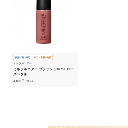
手提げ袋S対応
ギフト巾着S対応
ミネラルエアー
ミネラルエアー ブラッシュ10mL ロー
ズペタル
3,850
円
（税込）