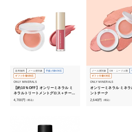
送料無料
メール便対象
手提げ袋S対応
メール便対象
OM・ニードル割
ギフト巾着S対応
ギフト巾着S対応
ONLY MINERALS
ONLY MINERALS
【約10％OFF】オンリーミネラル ミ
オンリーミネラル ミネラ
ネラルトリートメントグロス＋チーク
ントチーク
セット
4,700
円
2,640
円
（税込）
（税込）