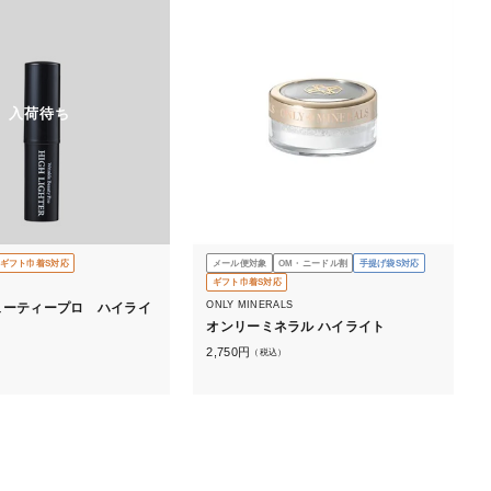
入荷待ち
ギフト巾着S対応
メール便対象
OM・ニードル割
手提げ袋S対応
ギフト巾着S対応
ONLY MINERALS
ューティープロ ハイライ
オンリーミネラル ハイライト
2,750
円
（税込）
）