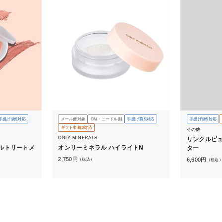
手提げ袋S対応
メール便対象
OM・ニードル割
手提げ袋S対応
手提げ袋S対応
ギフト巾着S対応
その他
ONLY MINERALS
リンクルビ
ルトリートメ
オンリーミネラル ハイライトN
ター
2,750
円
6,600
円
（税込）
（税込