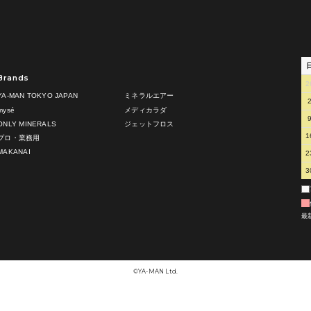
Brands
2
YA-MAN TOKYO JAPAN
ミネラルエアー
mysé
メディカラダ
ONLY MINERALS
ジェットフロス
1
プロ・業務用
MAKANAI
2
3
最
©︎YA-MAN Ltd.