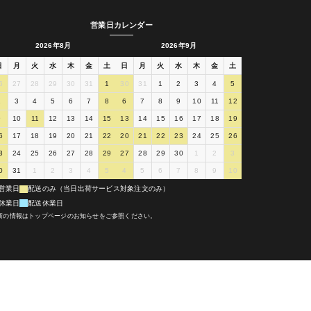
営業日カレンダー
2026年8月
2026年9月
日
月
火
水
木
金
土
日
月
火
水
木
金
土
6
27
28
29
30
31
1
30
31
1
2
3
4
5
2
3
4
5
6
7
8
6
7
8
9
10
11
12
9
10
11
12
13
14
15
13
14
15
16
17
18
19
6
17
18
19
20
21
22
20
21
22
23
24
25
26
3
24
25
26
27
28
29
27
28
29
30
1
2
3
0
31
1
2
3
4
5
4
5
6
7
8
9
10
営業日
配送のみ（当日出荷サービス対象注文のみ）
休業日
配送休業日
新の情報はトップページのお知らせをご参照ください。