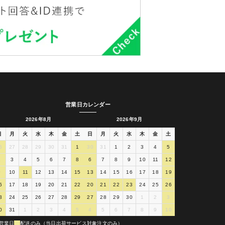
営業日カレンダー
2026年8月
2026年9月
日
月
火
水
木
金
土
日
月
火
水
木
金
土
6
27
28
29
30
31
1
30
31
1
2
3
4
5
2
3
4
5
6
7
8
6
7
8
9
10
11
12
9
10
11
12
13
14
15
13
14
15
16
17
18
19
6
17
18
19
20
21
22
20
21
22
23
24
25
26
3
24
25
26
27
28
29
27
28
29
30
1
2
3
0
31
1
2
3
4
5
4
5
6
7
8
9
10
営業日
配送のみ（当日出荷サービス対象注文のみ）