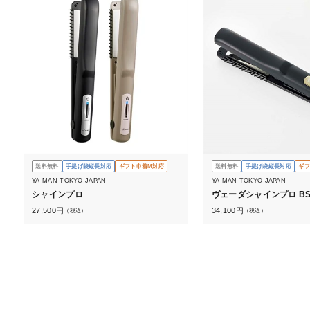
送料無料
手提げ袋縦長対応
ギフト巾着M対応
送料無料
手提げ袋縦長対応
ギフ
YA-MAN TOKYO JAPAN
YA-MAN TOKYO JAPAN
シャインプロ
ヴェーダシャインプロ BS fo
27,500
円
34,100
円
（税込）
（税込）