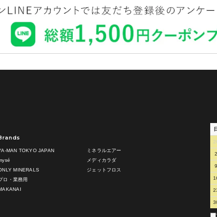
Brands
2
YA-MAN TOKYO JAPAN
ミネラルエアー
mysé
メディカラダ
ONLY MINERALS
ジェットフロス
1
プロ・業務用
MAKANAI
2
3