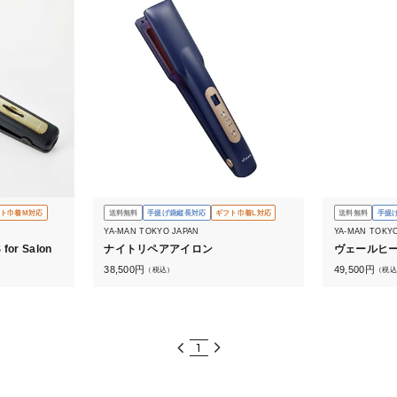
ト巾着M対応
送料無料
手提げ袋縦長対応
ギフト巾着L対応
送料無料
手提
YA-MAN TOKYO JAPAN
YA-MAN TOKY
r Salon
ナイトリペアアイロン
ヴェールヒ
38,500
円
49,500
円
（税込）
（税込
1