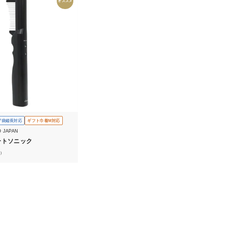
オススメ
げ袋縦長対応
ギフト巾着M対応
O JAPAN
ートソニック
）