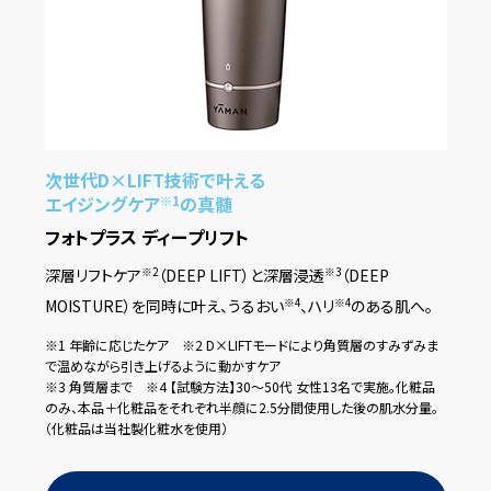
次世代D×LIFT技術で叶える
エイジングケア
の真髄
※1
フォトプラス ディープリフト
深層リフトケア
（DEEP LIFT）と深層浸透
（DEEP
※2
※3
MOISTURE）を同時に叶え、うるおい
、ハリ
のある肌へ。
※4
※4
※1 年齢に応じたケア ※2 D×LIFTモードにより角質層のすみずみま
で温めながら引き上げるように動かすケア
※3 角質層まで ※4 【試験方法】30～50代 女性13名で実施。化粧品
のみ、本品＋化粧品をそれぞれ半顔に2.5分間使用した後の肌水分量。
（化粧品は当社製化粧水を使用）