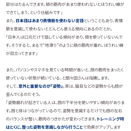
部分はたるんできます。頬の筋肉があまり使われないとほうれい線が
できてしまう、という仕組みです」
また、
日本語はあまり表情筋を使わない言語
ということもあり、表情
筋を意識して使わないとどんどん衰える傾向にあるのだとか。
「日本人は口元だけで話している傾向があり、頬を使っていないんで
す。そうすると、まるで“地滑り”のように頬の筋肉が垂れ、ほうれい線
が目立ってきます」
また、パソコンやスマホを見ている時間が長いと、顔の筋肉をまったく
使っていない状態が続いている、と間々田さんは指摘します。
そして、
意外と重要なのが「姿勢」
。実は、猫背などの姿勢からも顔が
歪んでくるのだそう。
「姿勢崩れが起きている人は、顔の下半分を使いやすい傾向がありま
す。顔と体はつながっているので、姿勢を意識するだけでも顔の左右
のバランスが整い、筋肉のつきかたが変わってきます。
トレーニング時
はとくに、整った姿勢を意識しながら行うこと
で効果がアップします