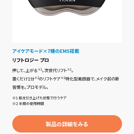
アイケアモード×7種のEMS搭載
リフトロジー プロ
押して、上がる
。次世代リフト
。
※1
※1
置くだけ1分
のリフトケア
特化型美顔器で、メイク前の新
※2
※1
習慣を。プロモデル。
※1 肌を引き上げた状態で行うケア
※2 半顔の使用時間
製品の詳細をみる