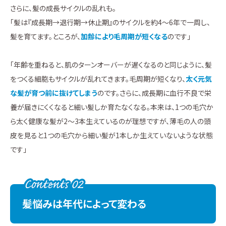
さらに、髪の成長サイクルの乱れも。
「髪は『成長期→退行期→休止期』のサイクルを約4～6年で一周し、
髪を育てます。ところが、
加齢により毛周期が短くなる
のです」
「年齢を重ねると、肌のターンオーバーが遅くなるのと同じように、髪
をつくる細胞もサイクルが乱れてきます。毛周期が短くなり、
太く元気
な髪が育つ前に抜けてしまう
のです。さらに、成長期に血行不良で栄
養が届きにくくなると細い髪しか育たなくなる。本来は、1つの毛穴か
ら太く健康な髪が2～3本生えているのが理想ですが、薄毛の人の頭
皮を見ると1つの毛穴から細い髪が1本しか生えていないような状態
です」
髪悩みは年代によって変わる