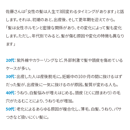
佐藤さんは「女性の髪は人生で3回変わるタイミングがあります」と話
します。それは、初潮のあと、出産後、そして更年期を迎えてから。
「髪は女性ホルモンと密接な関係があり、その変化によって髪も変化
します。ただし、年代別でみると、髪が傷む原因や変化の特徴も異なり
ます」
20代
：紫外線やカラーリングなど、外部刺激で髪や頭皮を傷めている
ケースが多い。
30代
：出産した人は産後脱毛に。妊娠中の10か月の間に抜けるはず
だった髪が、出産後に一気に抜けるのが原因。髪質が変わる人も。
40代
：うねり、白髪悩みが増えはじめる。頭皮（とくに顔まわり）の毛
穴がたるむことにより、うねり毛が増加。
50代
：老化によるあらゆる原因が複合化し、薄毛、白髪、うねり、パサ
つきなど扱いにくい髪に。