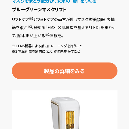
マスクをまとう数分が、未来の“顔”をつくる
ブルーグリーンマスクリフト
リフトケア
とフォトケアの両方が叶うマスク型美顔器。表情
※1
筋を鍛え
、緩める「EMS」×肌環境を整える「LED」をまとっ
※2
て、顔印象が上がる
体験を。
※1
※1 EMS機器による筋力トレーニングを行うこと
※2 電気刺激を筋肉に伝え、筋肉を動かすこと
製品の詳細をみる