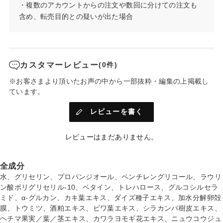
・複数のアカウントからの注文や数回に分けての注文も
含め、転売目的との疑いが出た場合
カスタマーレビュー
(0件)
※お客さまより頂いたお声の中から一部抜粋・編集の上掲載し
ています。
レビューを書く
レビューはまだありません。
全成分
水、グリセリン、プロパンジオール、ペンチレングリコール、ラウリ
ン酸ポリグリセリル-10、ベタイン、トレハロース、グルコシルセラ
ミド、α-グルカン、カキ葉エキス、ダイズ種子エキス、加水分解卵殻
膜、トウミツ、酒粕エキス、ビワ葉エキス、シラカンバ樹皮エキス、
ヘチマ果実／葉／茎エキス、カワラヨモギ花エキス、ニュウコウジュ