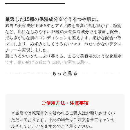
厳選した15種の保湿成分※でうるつや肌に。
独自の美容成分“KaESS”とアミノ酸を豊富に含む酒かす、糖蜜
など、肌になじみやすい15種の天然保湿成分※を厳選し配合。
揺らぎがちな肌のコンディションを整えます。絶妙な配合バラ
ンスにより、みずみずしくうるおいつつ、べたつかないテクス
チャーを実現しました。
肌にうるおいをたっぷり蓄える、まるで美容液のような化粧水
です。使い続ける程にうるおいで満ちる肌へ。
もっと見る
※15種類の天然保湿成分・・・プロパンジオール、ペンチレン
グリコール、ベタイン、トレハロース、グルコシルセラミド、
グリセリン、カキ葉エキス、ダイズ種子エキス、加水分解卵殻
膜、トウミツ、酒粕エキス、ビワ葉エキス、シロカンバ樹皮エ
キス、ヘチマ果実／葉／茎エキス、カワラヨモギ花エキス
ご使用方法・注意事項
内容量：150ml（詰め替え用）×2、香り：静けさが訪れる香り
※当店では転売目的を疑われるご購入はお断りさせてい
ただいております。下記の場合はご注文を全てキャンセ
ルさせていただきますのでご了承ください。