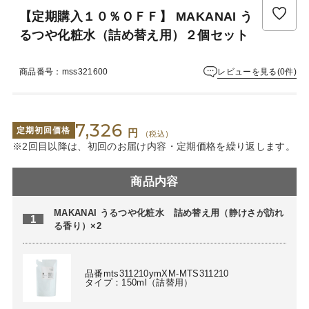
【定期購入１０％ＯＦＦ】 MAKANAI う
るつや化粧水（詰め替え用）２個セット
レビューを見る(0件)
商品番号：mss321600
7,326
定期初回価格
円
(税込)
※2回目以降は、初回のお届け内容・定期価格を繰り返します。
商品内容
MAKANAI うるつや化粧水 詰め替え用（静けさが訪れ
1
る香り）×2
品番mts311210ymXM-MTS311210
タイプ：150ml（詰替用）