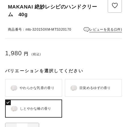
ュ
MAKANAI 絶妙レシピのハンドクリー
ー
は
ム 40g
ま
だ
レビューを見る(1件)
商品番号：mts-320150XM-MTS320170
あ
り
ま
せ
1,980
円
(税込)
ん
バリエーションを選択してください
やわらかな乳香の香り
目覚めるゆずの香り
しとやかな椿の香り