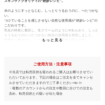
スキンケアクオリティの“絶妙レシピ”。
水のようにすっとなじむ。しっとりうるおうのに、べたつかな
い。
つけていることを感じさせない自然な使用感が“絶妙レシピ”の
こだわりです。
乳化の特長に着目し、生クリームのようにやわらかく、しっと
りうるおうのにべたつかない独自の使用感を実現しました。
もっと見る
肌荒れに負けない、しなやかで美しい手肌を守ります。
※
こだわりの美容成分“KaESS
”を配合、まさにスキンケアクオ
リティのハンドクリームです。
こだわりの絶妙レシピ
ご使用方法・注意事項
べたつかず、肌のすみずみまでうるおいで満たす、とろけるよ
うな使用感。
※当店では転売目的を疑われるご購入はお断りさせてい
秘密は独自の乳化によるもの。クリームが人の皮脂に含まれる
ただいております。下記の場合はご注文を全てキャンセ
酸と合わさるとことで分離し、原料である水と油分に戻る特長
ルさせていただきますのでご了承ください<br />
を活かし実現しました。
・複数のアカウントからの注文や数回に分けての注文も
やわらかなクリームが水のようにすっと手肌になじみ、しっと
含め、転売目的との疑いが出た場合
りうるおうのに、つけていることを感じさせません。