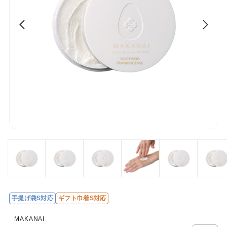
手提げ袋S対応
ギフト巾着S対応
レ
ビ
MAKANAI