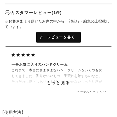
天然由来成分100％
※
大豆、柿の葉、卵殻膜の保湿成分からなる“KaESS
”はもちろ
カスタマーレビュー
(1件)
ん、天然由来成分のみでつくられたハンドクリーム。
お料理の前、小さなお子さん、ペットに触れるときも気になり
※お客さまより頂いたお声の中から一部抜粋・編集の上掲載し
ません。働きものの手肌をやさしさと贅沢なうるおいで守りま
ています。
す。
レビューを書く
※:KaESS（保湿成分）…
ビタミンC や、ビタミンA・D・E、タンニンを含む「柿の葉」。
アミノ酸、コラーゲン、ヒアルロン酸を含む「卵殻膜」。
保水性を高めるレシチンやビタミンB 群、E を含む「大豆」。
一番お気に入りのハンドクリーム
内容量：40g
香り：
これまで、本当にさまざまなハンドクリームをいくつも試
・やわらかな乳香の香り
してきました。香りがいいもの、手荒れを治すものなど、
(穏やかでやわらかい乳香の香り)
それぞれに良さもありますが、べたつかないしっとり感が
もっと見る
・目覚めるゆずの香り
あるのはこのまかないコスメのハンドクリームだけです。
shuさん
2025/12/15
(さわやかでみずみずしいゆずの香り)
決して安くないのと、手軽に買いに行けないのが難点です
・しとやかな椿の香り (ほんのり甘くやさしい、しとやかな椿の
が、それを乗り越えてもこのクリームは買う価値があると
香り)
思っています。
【使用方法】