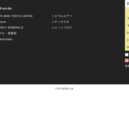
Brands
2
YA-MAN TOKYO JAPAN
ミネラルエアー
mysé
メディカラダ
ONLY MINERALS
ジェットフロス
1
プロ・業務用
MAKANAI
2
3
最
©︎YA-MAN Ltd.