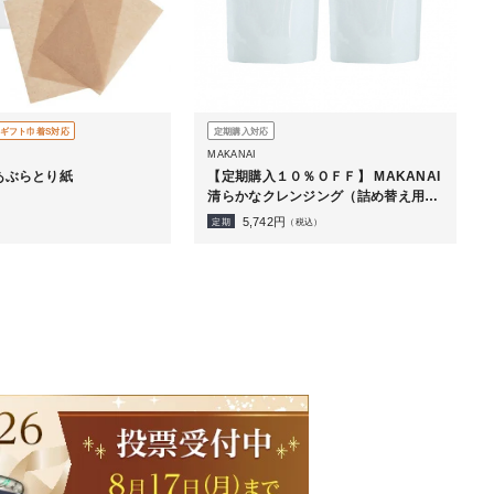
ギフト巾着S対応
定期購入対応
MAKANAI
 あぶらとり紙
【定期購入１０％ＯＦＦ】 MAKANAI
清らかなクレンジング（詰め替え用）
２個セット
5,742
円
定期
（税込）