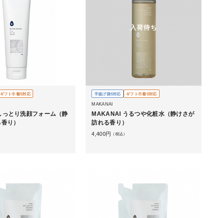
入荷待ち
ギフト巾着S対応
手提げ袋S対応
ギフト巾着S対応
MAKANAI
I しっとり洗顔フォーム（静
MAKANAI うるつや化粧水（静けさが
る香り）
訪れる香り）
4,400
円
）
（税込）