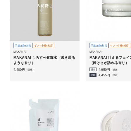
入荷待ち
手提げ袋S対応
ギフト巾着S対応
手提げ袋S対応
ギフト巾着S対応
MAKANAI
MAKANAI
MAKANAI しろすべ化粧水（透き通る
MAKANAI 叶えるフェ
ような香り）
（静けさが訪れる香り）
4,400
円
4,950
円
（税込）
通常
（税込）
4,455
円
定期
（税込）