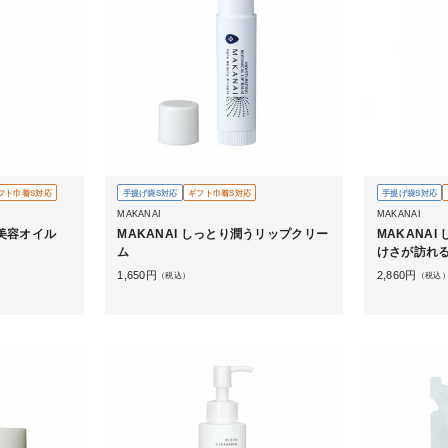
フト巾着S対応
手提げ袋S対応
ギフト巾着S対応
手提げ袋S対応
MAKANAI
MAKANAI
う美容オイル
MAKANAI しっとり潤うリップクリー
MAKANA
ム
けさが訪れ
1,650
円
2,860
円
（税込）
（税込