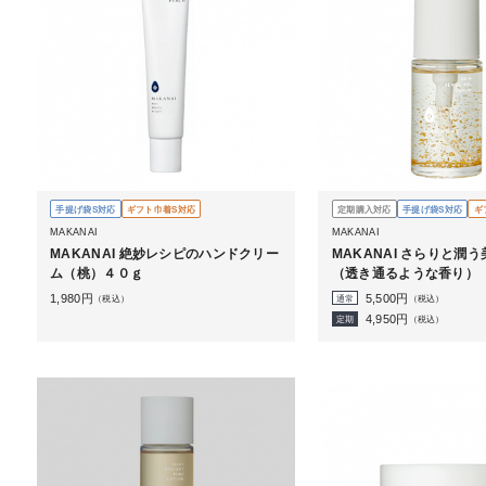
手提げ袋S対応
ギフト巾着S対応
定期購入対応
手提げ袋S対応
ギ
MAKANAI
MAKANAI
MAKANAI 絶妙レシピのハンドクリー
MAKANAI さらりと潤
ム（桃）４０ｇ
（透き通るような香り）
1,980
円
5,500
円
（税込）
通常
（税込）
4,950
円
定期
（税込）