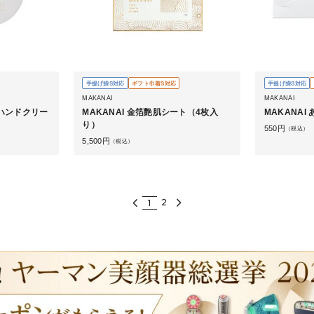
手提げ袋S対応
ギフト巾着S対応
手提げ袋S対応
MAKANAI
MAKANAI
のハンドクリー
MAKANAI 金箔艶肌シート（4枚入
MAKANAI
り）
550
円
（税込）
5,500
円
（税込）
2
1