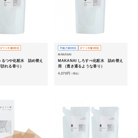
ギフト巾着S対応
手提げ袋S対応
ギフト巾着S対応
MAKANAI
I うるつや化粧水 詰め替え
MAKANAI しろすべ化粧水 詰め替え
が訪れる香り）
用 （透き通るような香り）
4,070
円
）
（税込）