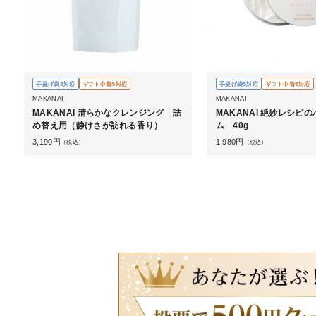
手提げ袋S対応
ギフト巾着S対応
手提げ袋S対応
ギフト巾着S対応
MAKANAI
MAKANAI
MAKANAI 清らかなクレンジング 詰
MAKANAI 絶妙レシピ
め替え用（静けさが訪れる香り）
ム 40g
3,190
円
1,980
円
（税込）
（税込）