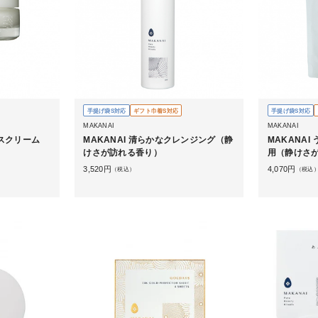
手提げ袋S対応
ギフト巾着S対応
手提げ袋S対応
MAKANAI
MAKANAI
イスクリーム
MAKANAI 清らかなクレンジング（静
MAKANA
けさが訪れる香り）
用（静けさ
3,520
円
4,070
円
（税込）
（税込