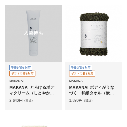
入荷待ち
手提げ袋S対応
手提げ袋S対応
ギフト巾着S対応
ギフト巾着S対応
MAKANAI
MAKANAI
MAKANAI とろけるボデ
MAKANAI ボディがうな
ィクリーム（しとやかな
づく 和紙タオル（炭入
椿の香り）
り）
2,640
円
1,870
円
（税込）
（税込）