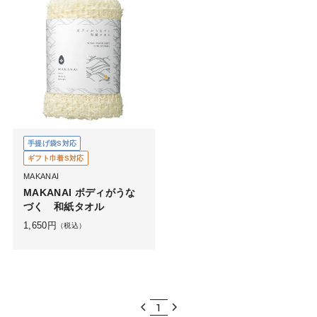
手提げ袋S対応
ギフト巾着S対応
MAKANAI
MAKANAI ボディがうな
づく 和紙タオル
1,650
円
（税込）
1