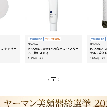
手提げ袋S対応
ギフト巾着S対応
手提げ袋S対応
MAKANAI
MAKANAI
のハンドクリー
MAKANAI 絶妙レシピのハンドクリー
MAKANA
ム（桃）４０ｇ
オル（炭入
1,980
円
1,870
円
（税込）
（税込
1