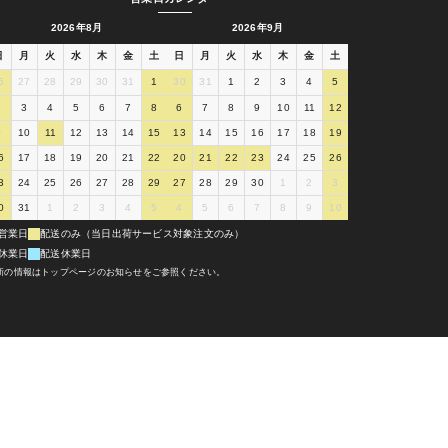
2026年8月
2026年9月
日
月
火
水
木
金
土
日
月
火
水
木
金
土
6
27
28
29
30
31
1
30
31
1
2
3
4
5
2
3
4
5
6
7
8
6
7
8
9
10
11
12
9
10
11
12
13
14
15
13
14
15
16
17
18
19
6
17
18
19
20
21
22
20
21
22
23
24
25
26
3
24
25
26
27
28
29
27
28
29
30
1
2
3
0
31
1
2
3
4
5
4
5
6
7
8
9
10
営業日
配送のみ（当日出荷サービス対象注文のみ）
休業日
配送休業日
新の情報はトップページのお知らせをご参照ください。