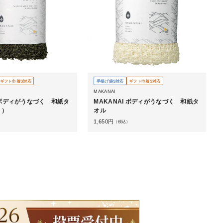
ギフト巾着S対応
手提げ袋S対応
ギフト巾着S対応
MAKANAI
I ボディがうなづく 和紙タ
MAKANAI ボディがうなづく 和紙タ
り）
オル
1,650
円
）
（税込）