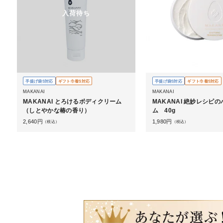
入荷待ち
手提げ袋S対応
ギフト巾着S対応
手提げ袋S対応
ギフト巾着S対応
MAKANAI
MAKANAI
MAKANAI とろけるボディクリーム
MAKANAI 絶妙レシピ
（しとやかな椿の香り）
ム 40g
2,640
円
1,980
円
（税込）
（税込）