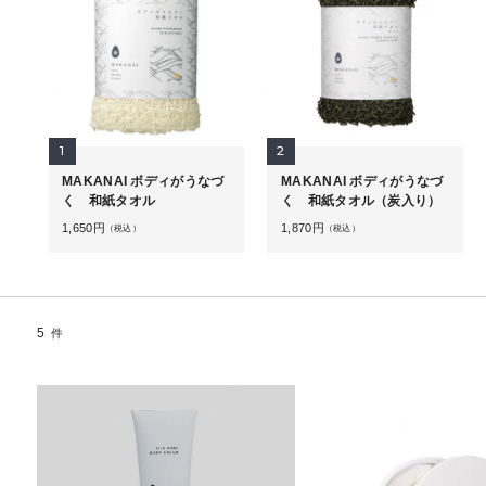
1
2
MAKANAI ボディがうなづ
MAKANAI ボディがうなづ
く 和紙タオル
く 和紙タオル（炭入り）
1,650
円
1,870
円
（税込）
（税込）
5
件