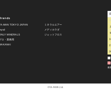
Brands
2
YA-MAN TOKYO JAPAN
ミネラルエアー
mysé
メディカラダ
ONLY MINERALS
ジェットフロス
1
プロ・業務用
MAKANAI
2
3
最
©︎YA-MAN Ltd.