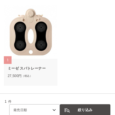
1
ミーゼ スパトレーナー
27,500
円
（税込）
1
件
絞り込み
発売日順