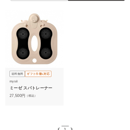
送料無料
ギフト巾着L対応
mysē
ミーゼ スパトレーナー
27,500
円
（税込）
1