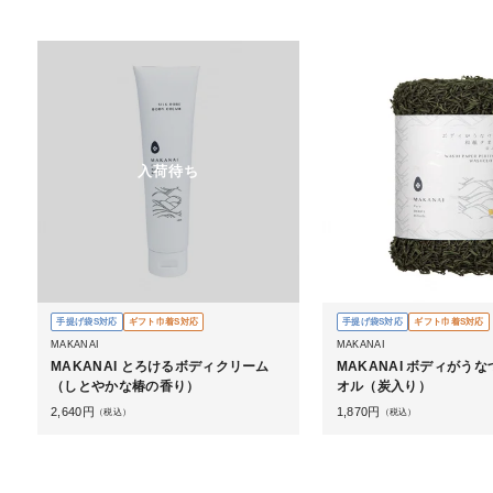
入荷待ち
手提げ袋S対応
ギフト巾着S対応
手提げ袋S対応
ギフト巾着S対応
MAKANAI
MAKANAI
MAKANAI とろけるボディクリーム
MAKANAI ボディがう
（しとやかな椿の香り）
オル（炭入り）
2,640
円
1,870
円
（税込）
（税込）