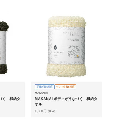
手提げ袋S対応
ギフト巾着S対応
MAKANAI
なづく 和紙タ
MAKANAI ボディがうなづく 和紙タ
オル
1,650
円
（税込）