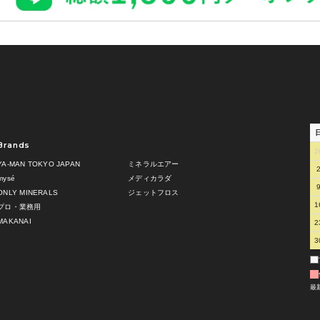
Brands
2
YA-MAN TOKYO JAPAN
ミネラルエアー
mysé
メディカラダ
ONLY MINERALS
ジェットフロス
1
プロ・業務用
MAKANAI
2
3
最