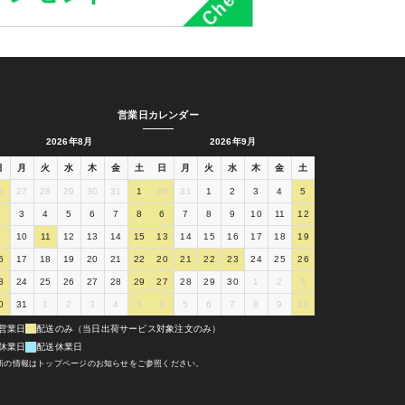
営業日カレンダー
2026年8月
2026年9月
日
月
火
水
木
金
土
日
月
火
水
木
金
土
6
27
28
29
30
31
1
30
31
1
2
3
4
5
2
3
4
5
6
7
8
6
7
8
9
10
11
12
9
10
11
12
13
14
15
13
14
15
16
17
18
19
6
17
18
19
20
21
22
20
21
22
23
24
25
26
3
24
25
26
27
28
29
27
28
29
30
1
2
3
0
31
1
2
3
4
5
4
5
6
7
8
9
10
営業日
配送のみ（当日出荷サービス対象注文のみ）
休業日
配送休業日
新の情報はトップページのお知らせをご参照ください。