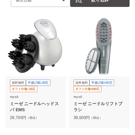
発売日順
送料無料
手提げ袋L対応
送料無料
手提げ袋S対応
ギフト巾着L対応
ギフト巾着M対応
mysē
mysē
ミーゼ ニードルヘッドス
ミーゼ ニードルリフトブ
パ EMS
ラシ
29,700
円
39,600
円
（税込）
（税込）