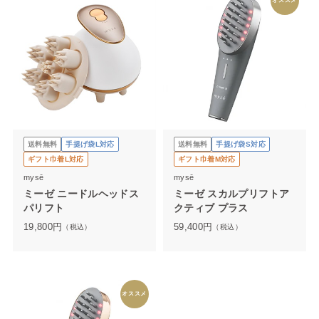
オススメ
送料無料
手提げ袋L対応
送料無料
手提げ袋S対応
ギフト巾着L対応
ギフト巾着M対応
mysē
mysē
ミーゼ ニードルヘッドス
ミーゼ スカルプリフトア
パリフト
クティブ プラス
19,800
円
59,400
円
（税込）
（税込）
オススメ