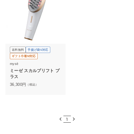
送料無料
手提げ袋S対応
ギフト巾着M対応
mysē
ミーゼ スカルプリフト プ
ラス
36,300
円
（税込）
1