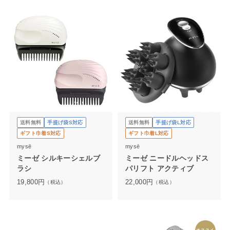
送料無料
手提げ袋S対応
送料無料
手提げ袋L対応
ギフト巾着S対応
ギフト巾着L対応
mysē
mysē
ミーゼ シルキーシェルブ
ミーゼ ニードルヘッドス
ラシ
パリフト アクティブ
19,800
円
22,000
円
（税込）
（税込）