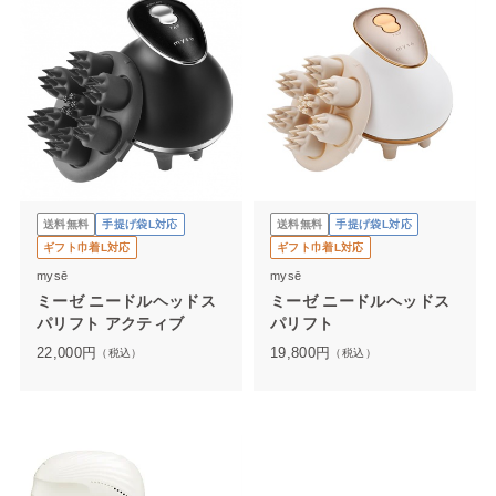
送料無料
手提げ袋L対応
送料無料
手提げ袋L対応
ギフト巾着L対応
ギフト巾着L対応
mysē
mysē
ミーゼ ニードルヘッドス
ミーゼ ニードルヘッドス
パリフト アクティブ
パリフト
22,000
円
19,800
円
（税込）
（税込）