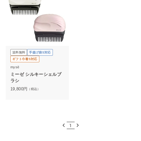
送料無料
手提げ袋S対応
ギフト巾着S対応
mysē
ミーゼ シルキーシェルブ
ラシ
19,800
円
（税込）
1