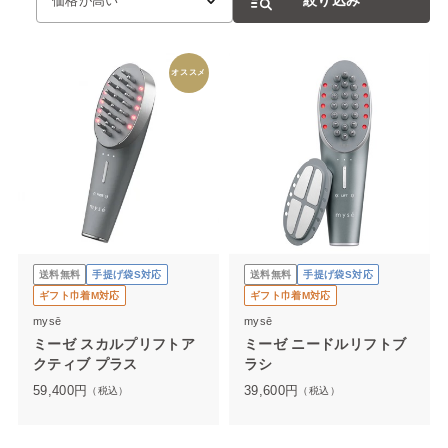
価格が高い
オススメ
送料無料
手提げ袋S対応
送料無料
手提げ袋S対応
ギフト巾着M対応
ギフト巾着M対応
mysē
mysē
ミーゼ スカルプリフトア
ミーゼ ニードルリフトブ
クティブ プラス
ラシ
59,400
円
39,600
円
（税込）
（税込）