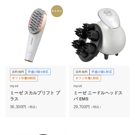
オススメ
送料無料
手提げ袋S対応
送料無料
手提げ袋L対応
ギフト巾着M対応
ギフト巾着L対応
mysē
mysē
ミーゼ スカルプリフト プ
ミーゼ ニードルヘッドス
ラス
パ EMS
36,300
円
29,700
円
（税込）
（税込）