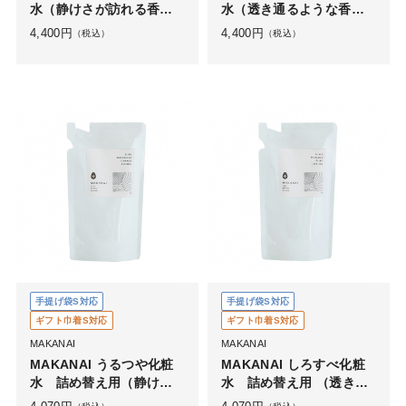
水（静けさが訪れる香
水（透き通るような香
り）
り）
4,400
円
4,400
円
（税込）
（税込）
手提げ袋S対応
手提げ袋S対応
ギフト巾着S対応
ギフト巾着S対応
MAKANAI
MAKANAI
MAKANAI うるつや化粧
MAKANAI しろすべ化粧
水 詰め替え用（静けさ
水 詰め替え用 （透き通
が訪れる香り）
るような香り）