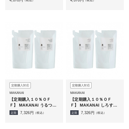
4,070
円
4,070
円
（税込）
（税込）
定期購入対応
定期購入対応
MAKANAI
MAKANAI
【定期購入１０％ＯＦ
【定期購入１０％ＯＦ
Ｆ】 MAKANAI うるつや
Ｆ】 MAKANAI しろすべ
化粧水（詰め替え用）２
化粧水（詰め替え用）２
7,326
円
7,326
円
定期
（税込）
定期
（税込）
個セット
個セット