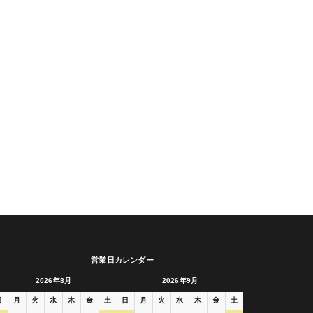
営業日カレンダー
2026年8月
2026年9月
日
月
火
水
木
金
土
日
月
火
水
木
金
土