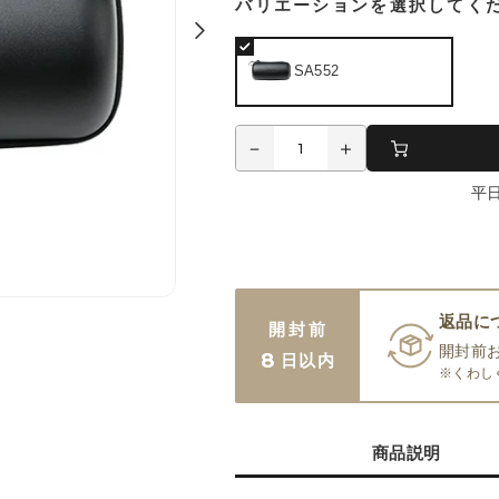
バリエーションを選択してく
SA552
平
返品に
開封前
開封前
8
日以内
※くわし
商品説明