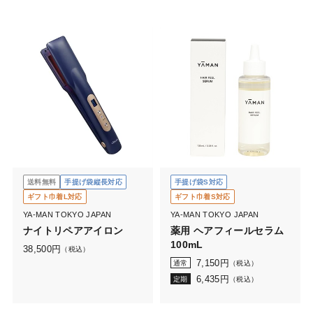
送料無料
手提げ袋縦長対応
手提げ袋S対応
ギフト巾着L対応
ギフト巾着S対応
YA-MAN TOKYO JAPAN
YA-MAN TOKYO JAPAN
ナイトリペアアイロン
薬用 ヘアフィールセラム
100mL
38,500
円
（税込）
7,150
円
通常
（税込）
6,435
円
定期
（税込）