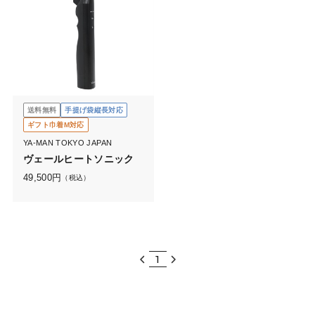
送料無料
手提げ袋縦長対応
ギフト巾着M対応
YA-MAN TOKYO JAPAN
ヴェールヒートソニック
49,500
円
（税込）
1