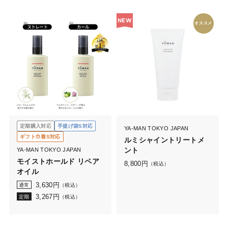
NEW
オススメ
定期購入対応
手提げ袋S対応
YA-MAN TOKYO JAPAN
ギフト巾着S対応
ルミシャイントリートメ
ント
YA-MAN TOKYO JAPAN
モイストホールド リペア
8,800
円
（税込）
オイル
3,630
円
通常
（税込）
3,267
円
定期
（税込）