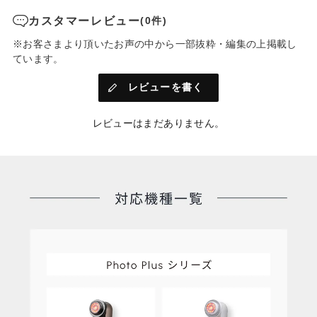
カスタマーレビュー
(0件)
⑤使い方ガイド
顔に表示されたマーカーを追いかけることで理想の動かし方を
※お客さまより頂いたお声の中から一部抜粋・編集の上掲載し
見える化
ています。
レビューを書く
02. 使用履歴やお肌の変化を記録
使用したモードやBefore/Afterの写真など日々の記録をカレンダ
ーに残すことができます。
レビューはまだありません。
アプリダウンロードはこちら
>>ダウンロード<<
*iOSのみ
*対応デバイス……iPhone X以上、iPad Pro 11インチ（第1、２
世代）、iPad Pro 12,9インチ（第3、４世代）
*アプリのダウンロードは無料です。