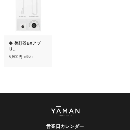
◆ 美顔器BXアプ
リ...
5,500
円
（税込）
営業日カレンダー