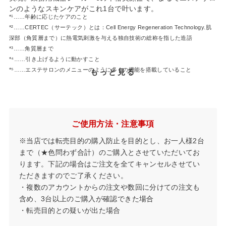
ンのようなスキンケアがこれ1台で叶います。
*¹……年齢に応じたケアのこと
*²……CERTEC（サーテック）とは：Cell Energy Regeneration Technology.肌
深部（角質層まで）に熱電気刺激を与える独自技術の総称を指した造語
*³……角質層まで
*⁴……引き上げるように動かすこと
*⁵……エステサロンのメニューのように多くの機能を搭載していること
もっと見る
*⁶……当社業務用機器と同等の周波数のこと
ご使用方法・注意事項
※当店では転売目的の購入防止を目的とし、お一人様2台
まで（★色問わず合計）のご購入とさせていただいてお
ります。下記の場合はご注文を全てキャンセルさせてい
ただきますのでご了承ください。
・複数のアカウントからの注文や数回に分けての注文も
含め、3台以上のご購入が確認できた場合
・転売目的との疑いが出た場合