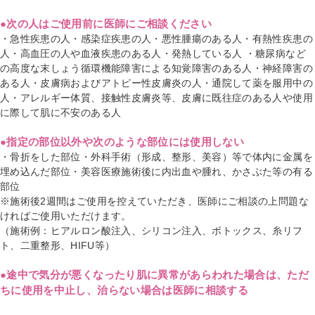
●次の人はご使用前に医師にご相談ください
・急性疾患の人・感染症疾患の人・悪性腫瘍のある人・有熱性疾患の
人・高血圧の人や血液疾患のある人・発熱している人 ・糖尿病など
の高度な末しょう循環機能障害による知覚障害のある人・神経障害の
ある人・皮膚病およびアトピー性皮膚炎の人・通院して薬を服用中の
人・アレルギー体質、接触性皮膚炎等、皮膚に既往症のある人や使用
に際して肌に不安のある人
●指定の部位以外や次のような部位には使用しない
・骨折をした部位・外科手術（形成、整形、美容）等で体内に金属を
埋め込んだ部位・美容医療施術後に内出血や腫れ、かさぶた等の有る
部位
※施術後2週間はご使用を控えていただき、医師にご相談の上問題な
ければご使用いただけます。
（施術例：ヒアルロン酸注入、シリコン注入、ボトックス、糸リフ
ト、二重整形、HIFU等）
●途中で気分が悪くなったり肌に異常があらわれた場合は、ただ
ちに使用を中止し、治らない場合は医師に相談する