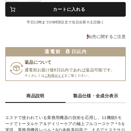
カートに入れる
平日12時までのWEB注文で当日出荷※土日除く
転売に関するご注意
8
通電前
日以内
返品について
通電前お届け後8日以内であれば返品可能です。
※くわしくは
ご利用ガイド
をご覧ください。
商品説明
製品仕様・全成分表示
エステで使われている業務用機器の技術を応用し、11機能5モ
ードでトータルケア＆デイリーケアの極上フルコースケア＊5を
実現。業務用機器レベル＊6の本格美顔器で、まるでエステサロ