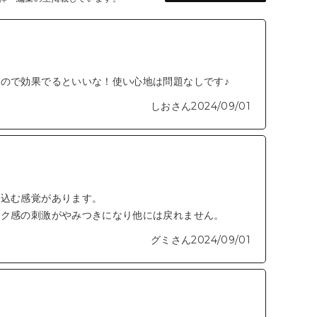
入をサポートします。
お肌全体に密着。
感のマイクロニードル*3が角質層へと浸透し、付着させた独
ので効果でるといいな！使い心地は問題なしです♪
しおさん
2024/09/01
新配合の成分
に入り込むことで、余分な角質を取り去り、お肌を耕す
。通常だとお肌の油分に弾かれてしまう水溶性のうるお
層のすみずみまで引き込みます*1。
み込む感覚があります。
チク感の刺激がやみつきになり他には戻れません。
強化をサポートし、うるおいが巡るお肌へ導きます。
グミさん
2024/09/01
キワ、唇を避けてお顔全体になじませます。
を感じる方もいます。