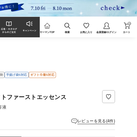
0
ヤーマンTOP
検索
お気に入り
会員登録/ログイン
カート
割
手提げ袋S対応
ギフト巾着S対応
レ
ビ
ュ
ー
フトファーストエッセンス
は
ま
容液
だ
あ
レビューを見る(4件)
り
ま
せ
ん。