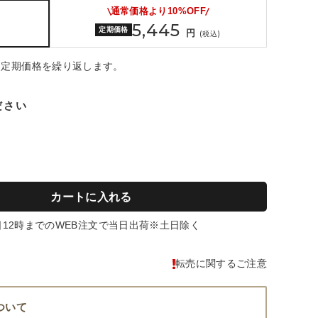
通常価格より
10%OFF
5,445
)
定期価格
円
(税込)
・定期価格を繰り返します。
ださい
定
期
コ
ー
ス
カートに入れる
を
申
日12時までのWEB注文で当日出荷※土日除く
し
込
転売に関するご注意
む
ついて