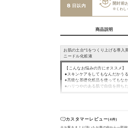
開封前
8
日以内
※くわし
商品説明
お肌の土台*1をつくり上げる導入
ニードル化粧液
【こんなお悩みの方にオススメ】
●スキンケアをしてもなんだかう
●高級な基礎化粧品を使ってもな
●ハリつやのある肌で自信を持ち
スキンケアの最初に使用し、ス
乾燥や刺激により固くなってしまっ
角質層を柔らかくする成分を配合す
カスタマーレビュー
(4件)
スキンケアの浸透しやすい土台*1を
※お客さまより頂いたお声の中から一部抜