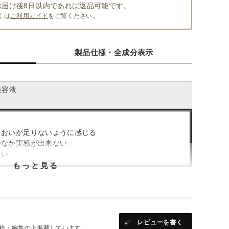
お届け後8日以内であれば返品可能です。
くは
ご利用ガイド
をご覧ください。
製品仕様・全成分表示
美容液
るおいが足りないように感じる
かなか実感が出来ない
たい
もっと見る
キンケア効率を高めるブースター化粧液
たお肌でも
ることにより、
つくり
レビューを書く
粋・編集の上掲載しています。