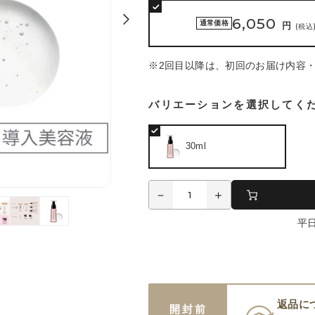
6,050
通常価格
円
(税込
※2回目以降は、初回のお届け内容
バリエーションを選択してく
30ml
平
返品に
開封前