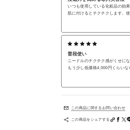
*1 角質層まで
いつも使用している化粧品の効
*2 製造上、本数には若干の変動が
肌に付けるとチクチクします。
*3 整肌成分(加水分解カイメン)
普段使い
ニードルのチクチク感がくせに
もう少し低価格4,000円くらいなら
この商品に関するお問い合わせ
この商品をシェアする