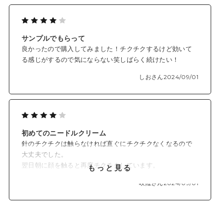
サンプルでもらって
良かったので購入してみました！チクチクするけど効いて
る感じがするので気にならない笑しばらく続けたい！
しおさん
2024/09/01
初めてのニードルクリーム
針のチクチクは触らなければ直ぐにチクチクなくなるので
大丈夫でした。
翌日朝に顔を触ると再度チクチクしています。
もっと見る
それだけたっぷり針が入っているって事ですね。
咲陸さん
2024/09/01