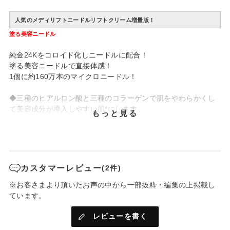
人気のメディリフトニードルリフトクリーム増量版！
塗る美容ニードル
純金24Kをコロイド化しニードルに配合！
塗る美容ニードルで直接体感！
1個に約160万本のマイクロニードル！
◆三種のヒアルロン酸と三種のコラーゲンで肌をやわらかくし
て美容成分が導入しやすい肌*にします。
もっと見る
◆潤いと刺激で自慢の肌に！
*角質層まで
カスタマーレビュー
(2件)
【ご使用方法 】
目のキワ、唇を避けてお顔全体になじませます。
※お客さまより頂いたお声の中から一部抜粋・編集の上掲載し
悩みが深い部分は重ねづけすることをお勧めします。
ています。
個人差はありますがピリピリと刺激を感じる方もいます。
レビューを書く