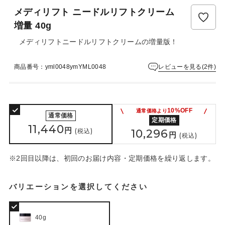
ュ
メディリフト ニードルリフトクリーム
ー
は
増量 40g
ま
メディリフトニードルリフトクリームの増量版！
だ
あ
り
レビューを見る(2件)
商品番号：yml0048ymYML0048
ま
せ
ん
10%OFF
通常価格より
通常価格
定期価格
11,440
円
(税込)
10,296
円
(税込)
※2回目以降は、初回のお届け内容・定期価格を繰り返します。
バリエーションを選択してください
40g