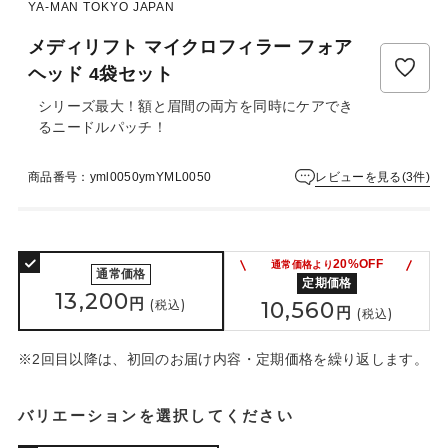
ュ
YA-MAN TOKYO JAPAN
ー
メディリフト マイクロフィラー フォア
は
ま
ヘッド 4袋セット
だ
シリーズ最大！額と眉間の両方を同時にケアでき
あ
るニードルパッチ！
り
ま
せ
レビューを見る(3件)
商品番号：yml0050ymYML0050
ん
20%OFF
通常価格より
通常価格
定期価格
13,200
円
(税込)
10,560
円
(税込)
※2回目以降は、初回のお届け内容・定期価格を繰り返します。
バリエーションを選択してください