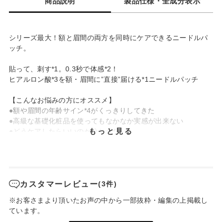
商品説明
製品仕様・全成分表示
シリーズ最大！額と眉間の両方を同時にケアできるニードルパ
ッチ。
貼って、刺す*1。0.3秒で体感*2！
ヒアルロン酸*3を額・眉間に”直接”届ける*1ニードルパッチ
【こんなお悩みの方にオススメ】
●額や眉間の年齢サイン*4がくっきりしてきた
●高級な基礎化粧品を使ってもなかなか実感が出来ない
もっと見る
●どうケアしたらいいのか分からない
若々しい印象づくりに必須のヒアルロン酸は、実は高分子だと
肌に浸透しづらい…。
お肌に直接届けられる*1よう、微細なマイクロニードルが1枚で
約4,000本*5！
カスタマーレビュー
(3件)
※お客さまより頂いたお声の中から一部抜粋・編集の上掲載し
週に1回、寝る前に貼るだけ。ふっくら感動のハリ感に。
ています。