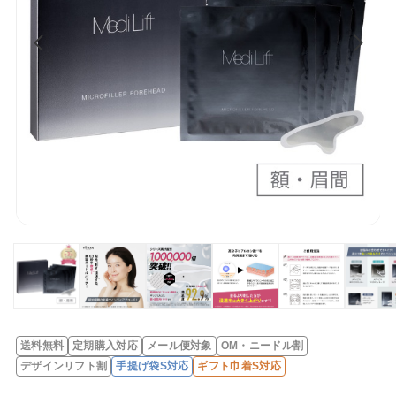
送料無料
定期購入対応
メール便対象
OM・ニードル割
レ
デザインリフト割
手提げ袋S対応
ギフト巾着S対応
ビ