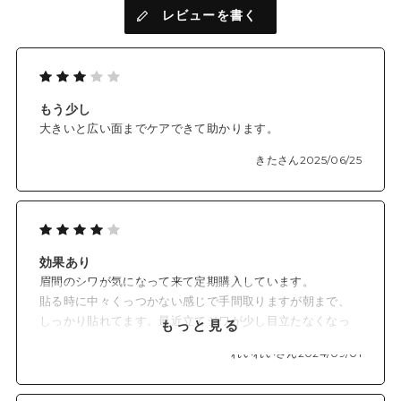
【エイジサイン*4にアプローチする4種のペプチドをシリーズ最
レビューを書く
高濃度配合！ 】
①アセチルヘキサペプチド-8（保湿成分）
②アセチルオクタペプチド-3（肌荒れ防止成分）
③パルミトイルトリペプチド-5（整肌成分）
④パルミトイルトリペプチド-1（保湿成分）
もう少し
大きいと広い面までケアできて助かります。
額と眉間にに自信をチャージして笑顔あふれる上向きな自分へ
きたさん
2025/06/25
*1 角質層まで
*2 肌に貼った際のニードルによる体感刺激
*3 保湿成分
*4 年齢によるお肌のうるおい・ハリ不足
効果あり
*5 製造上、本数には若干の変動があります
眉間のシワが気になって来て定期購入しています。
貼る時に中々くっつかない感じで手間取りますが朝まで、
しっかり貼れてます。最近立てジワが少し目立たなくなっ
もっと見る
た気がします。
れいれいさん
2024/09/01