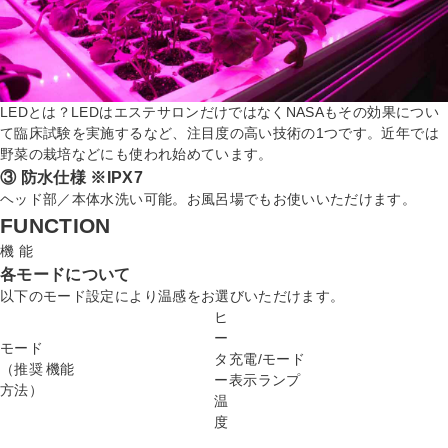
LEDとは？
LEDはエステサロンだけではなくNASAもその効果につい
て臨床試験を実施するなど、注目度の高い技術の1つです。近年では
野菜の栽培などにも使われ始めています。
③ 防水仕様 ※IPX7
ヘッド部／本体水洗い可能。お風呂場でもお使いいただけます。
FUNCTION
機 能
各モードについて
以下のモード設定により温感をお選びいただけます。
ヒ
ー
モード
タ
充電/モード
（推奨
機能
ー
表示ランプ
方法）
温
度