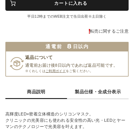
カートに入れる
平日12時までのWEB注文で当日出荷※土日除く
転売に関するご注意
8
通電前
日以内
返品について
通電前お届け後8日以内であれば返品可能です。
※くわしくは
ご利用ガイド
をご覧ください。
商品説明
製品仕様・全成分表示
高輝度LED×密着立体構造のシリコンマスク。
クリニックの光美容にも使われる安全性の高い光・LEDとヤー
マンのテクノロジーで光美容を叶えます。