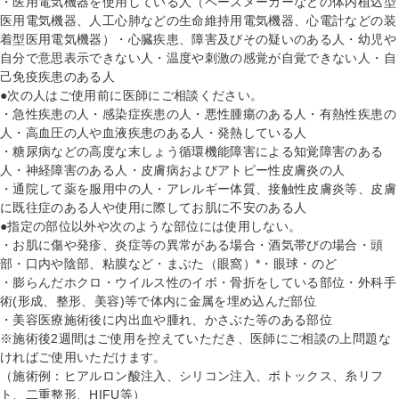
・医用電気機器を使用している人（ペースメーカーなどの体内植込型
医用電気機器、人工心肺などの生命維持用電気機器、心電計などの装
着型医用電気機器）・心臓疾患、障害及びその疑いのある人・幼児や
自分で意思表示できない人・温度や刺激の感覚が自覚できない人・自
己免疫疾患のある人
●次の人はご使用前に医師にご相談ください。
・急性疾患の人・感染症疾患の人・悪性腫瘍のある人・有熱性疾患の
人・高血圧の人や血液疾患のある人・発熱している人
・糖尿病などの高度な末しょう循環機能障害による知覚障害のある
人・神経障害のある人・皮膚病およびアトピー性皮膚炎の人
・通院して薬を服用中の人・アレルギー体質、接触性皮膚炎等、皮膚
に既往症のある人や使用に際してお肌に不安のある人
●指定の部位以外や次のような部位には使用しない。
・お肌に傷や発疹、炎症等の異常がある場合・酒気帯びの場合・頭
部・口内や陰部、粘膜など・まぶた（眼窩）*・眼球・のど
・膨らんだホクロ・ウイルス性のイボ・骨折をしている部位・外科手
術(形成、整形、美容)等で体内に金属を埋め込んだ部位
・美容医療施術後に内出血や腫れ、かさぶた等のある部位
※施術後2週間はご使用を控えていただき、医師にご相談の上問題な
ければご使用いただけます。
（施術例：ヒアルロン酸注入、シリコン注入、ボトックス、糸リフ
ト、二重整形、HIFU等）