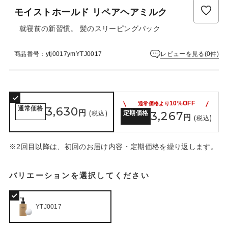
モイストホールド リペアヘアミルク
就寝前の新習慣。 髪のスリーピングパック
レビューを見る(0件)
商品番号：ytj0017ymYTJ0017
10%OFF
通常価格より
通常価格
3,630
円
(税込)
定期価格
3,267
円
(税込)
※2回目以降は、初回のお届け内容・定期価格を繰り返します。
バリエーションを選択してください
YTJ0017