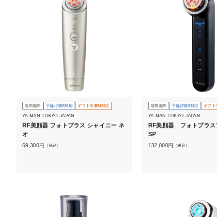
送料無料
手提げ袋S対応
ギフト巾着M対応
送料無料
手提げ袋S対応
ギフト
YA-MAN TOKYO JAPAN
YA-MAN TOKYO JAPAN
RF美顔器 フォトプラス シャイニー ネ
RF美顔器 フォトプラス
オ
SP
69,300
円
132,000
円
（税込）
（税込）