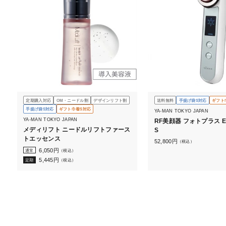
定期購入対応
OM・ニードル割
デザインリフト割
送料無料
手提げ袋S対応
ギフト
手提げ袋S対応
ギフト巾着S対応
YA-MAN TOKYO JAPAN
YA-MAN TOKYO JAPAN
RF美顔器 フォトプラス E
メディリフト ニードルリフトファース
S
トエッセンス
52,800
円
（税込）
6,050
円
通常
（税込）
5,445
円
定期
（税込）