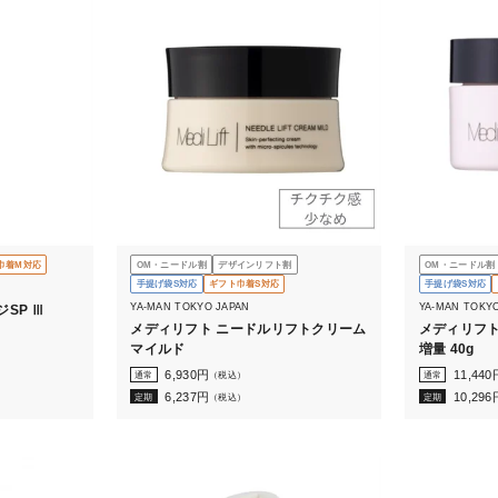
巾着M対応
OM・ニードル割
デザインリフト割
OM・ニードル割
手提げ袋S対応
ギフト巾着S対応
手提げ袋S対応
YA-MAN TOKYO JAPAN
YA-MAN TOKY
SP Ⅲ
メディリフト ニードルリフトクリーム
メディリフト
マイルド
増量 40g
6,930
円
11,440
通常
（税込）
通常
6,237
円
10,296
定期
（税込）
定期