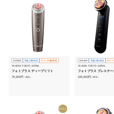
送料無料
手提げ袋S対応
ギフト巾着M対応
送料無料
手提げ袋S対応
ギフト
YA-MAN TOKYO JAPAN
YA-MAN TOKYO JAPAN
フォトプラス ディープリフト
フォトプラス プレステージ
79,200
円
220,000
円
（税込）
（税込）
オススメ