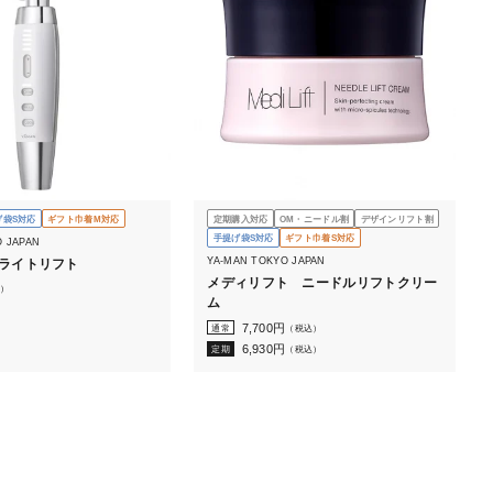
げ袋S対応
ギフト巾着M対応
定期購入対応
OM・ニードル割
デザインリフト割
手提げ袋S対応
ギフト巾着S対応
O JAPAN
YA-MAN TOKYO JAPAN
ブライトリフト
メディリフト ニードルリフトクリー
）
ム
7,700
円
通常
（税込）
6,930
円
定期
（税込）