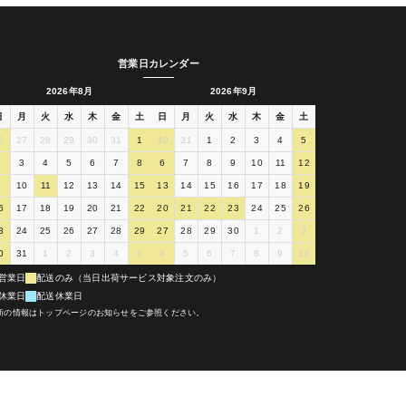
営業日カレンダー
2026年8月
2026年9月
日
月
火
水
木
金
土
日
月
火
水
木
金
土
6
27
28
29
30
31
1
30
31
1
2
3
4
5
2
3
4
5
6
7
8
6
7
8
9
10
11
12
9
10
11
12
13
14
15
13
14
15
16
17
18
19
6
17
18
19
20
21
22
20
21
22
23
24
25
26
3
24
25
26
27
28
29
27
28
29
30
1
2
3
0
31
1
2
3
4
5
4
5
6
7
8
9
10
営業日
配送のみ（当日出荷サービス対象注文のみ）
休業日
配送休業日
新の情報はトップページのお知らせをご参照ください。