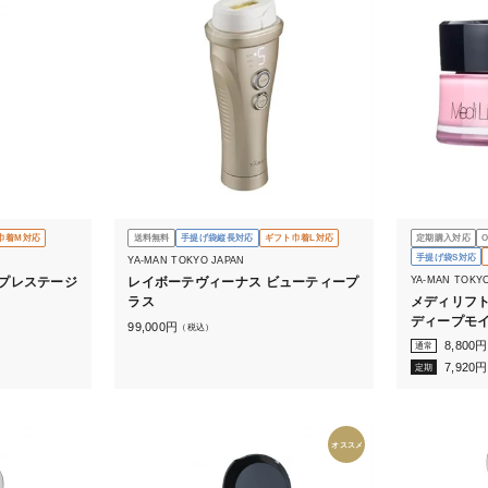
巾着M対応
送料無料
手提げ袋縦長対応
ギフト巾着L対応
定期購入対応
手提げ袋S対応
YA-MAN TOKYO JAPAN
YA-MAN TOKY
プレステージ
レイボーテヴィーナス ビューティープ
メディリフ
ラス
ディープモ
99,000
円
（税込）
8,800
円
通常
7,920
円
定期
オススメ