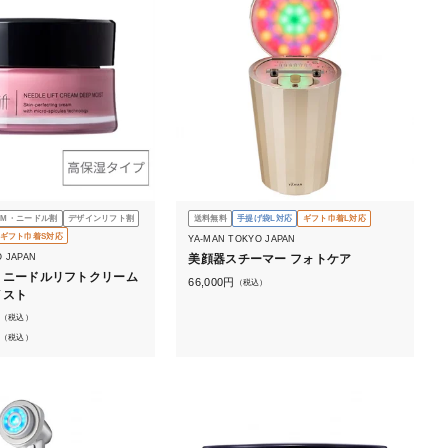
OM・ニードル割
デザインリフト割
送料無料
手提げ袋L対応
ギフト巾着L対応
ギフト巾着S対応
YA-MAN TOKYO JAPAN
O JAPAN
美顔器スチーマー フォトケア
トニードルリフトクリーム
66,000
円
（税込）
イスト
（税込）
（税込）