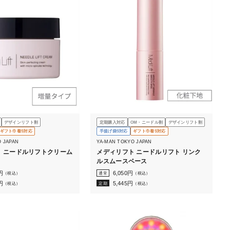
デザインリフト割
定期購入対応
OM・ニードル割
デザインリフト割
ギフト巾着S対応
手提げ袋S対応
ギフト巾着S対応
O JAPAN
YA-MAN TOKYO JAPAN
 ニードルリフトクリーム
メディリフト ニードルリフト リンク
ルスムースベース
円
6,050
円
（税込）
通常
（税込）
円
5,445
円
（税込）
定期
（税込）