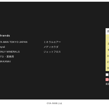
Brands
2
YA-MAN TOKYO JAPAN
ミネラルエアー
mysé
メディカラダ
ONLY MINERALS
ジェットフロス
1
プロ・業務用
MAKANAI
2
3
最
©︎YA-MAN Ltd.