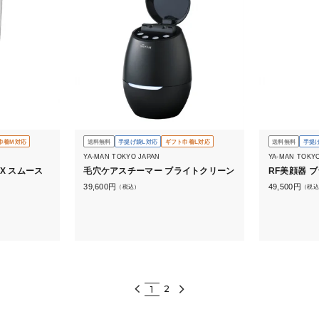
巾着M対応
送料無料
手提げ袋L対応
ギフト巾着L対応
送料無料
手提
YA-MAN TOKYO JAPAN
YA-MAN TOKY
X スムース
毛穴ケアスチーマー ブライトクリーン
RF美顔器 
39,600
円
49,500
円
（税込）
（税込
2
1