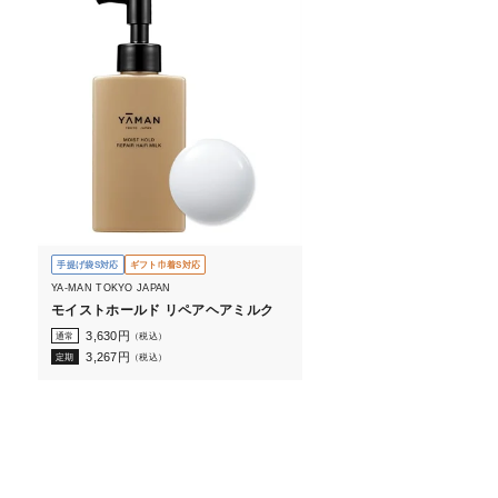
手提げ袋S対応
ギフト巾着S対応
YA-MAN TOKYO JAPAN
モイストホールド リペアヘアミルク
3,630
円
通常
（税込）
3,267
円
定期
（税込）