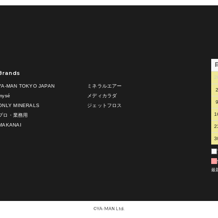
Brands
2
YA-MAN TOKYO JAPAN
ミネラルエアー
mysé
メディカラダ
ONLY MINERALS
ジェットフロス
1
プロ・業務用
MAKANAI
2
3
最
©︎YA-MAN Ltd.