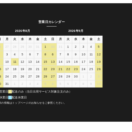
営業日カレンダー
2026年8月
2026年9月
日
月
火
水
木
金
土
日
月
火
水
木
金
土
6
27
28
29
30
31
1
30
31
1
2
3
4
5
2
3
4
5
6
7
8
6
7
8
9
10
11
12
9
10
11
12
13
14
15
13
14
15
16
17
18
19
6
17
18
19
20
21
22
20
21
22
23
24
25
26
3
24
25
26
27
28
29
27
28
29
30
1
2
3
0
31
1
2
3
4
5
4
5
6
7
8
9
10
営業日
配送のみ（当日出荷サービス対象注文のみ）
休業日
配送休業日
新の情報はトップページのお知らせをご参照ください。