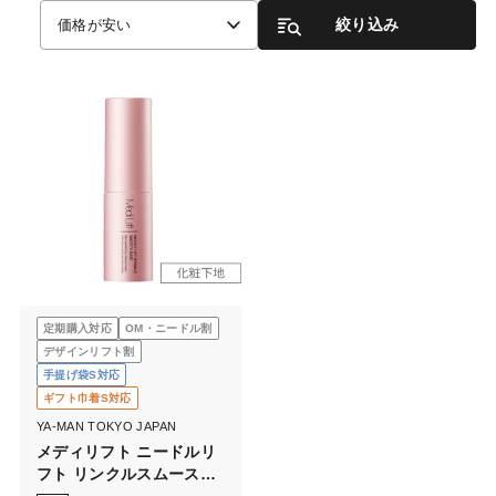
絞り込み
価格が安い
定期購入対応
OM・ニードル割
デザインリフト割
手提げ袋S対応
ギフト巾着S対応
YA-MAN TOKYO JAPAN
メディリフト ニードルリ
フト リンクルスムースベ
ース