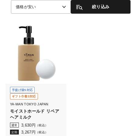
絞り込み
価格が安い
手提げ袋S対応
ギフト巾着S対応
YA-MAN TOKYO JAPAN
モイストホールド リペア
ヘアミルク
3,630
円
通常
（税込）
3,267
円
定期
（税込）